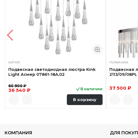
КИТАЙ
ГЕРМАНИЯ
Подвесная светодиодная люстра Kink
Подвесная лю
Light Асмер 07861-18A,02
2113/09/08PL
60 900 ₽
37 500 ₽
В наличии
36 540 ₽
В корзину
КОМПАНИЯ
ДЛЯ ПОКУП