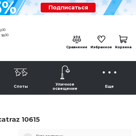
5%
Подписаться
00
19
00
 18
Сравнение
Избранное
Корзина
Уличное
Споты
Еще
освещение
atraz 10615
Дата доставки: