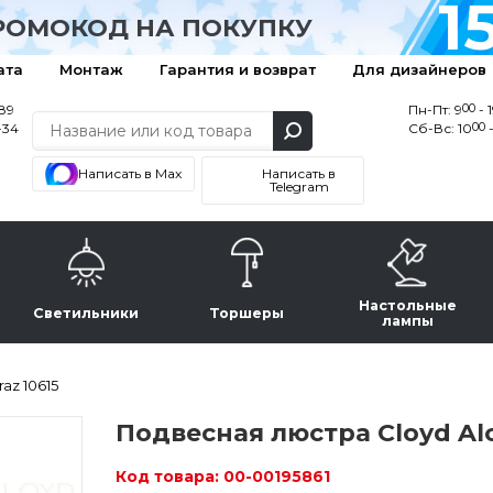
1
РОМОКОД НА ПОКУПКУ
ата
Монтаж
Гарантия и возврат
Для дизайнеров
00
-89
Пн-Пт: 9
- 
00
-34
Сб-Вс: 10
-
Написать в Max
Написать в
Telegram
Настольные
Светильники
Торшеры
лампы
az 10615
Подвесная люстра Cloyd Alc
Код товара:
00-00195861