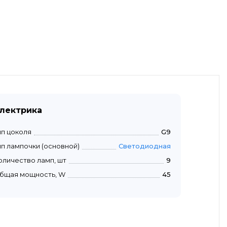
лектрика
ип цоколя
G9
ип лампочки (основной)
Светодиодная
оличество ламп, шт
9
бщая мощность, W
45