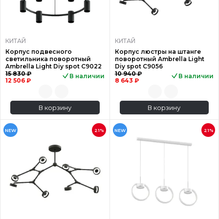
КИТАЙ
КИТАЙ
Корпус подвесного
Корпус люстры на штанге
светильника поворотный
поворотный Ambrella Light
Ambrella Light Diy spot C9022
Diy spot C9056
15 830 ₽
10 940 ₽
В наличии
В наличии
12 506 ₽
8 643 ₽
В корзину
В корзину
NEW
21%
NEW
21%