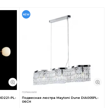
NEW
ГЕРМАНИЯ
OD221-PL-
Подвесная люстра Maytoni Dune DIA005PL-
06CH