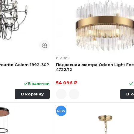
ИТАЛИЯ
ourite Golem 1892-30P
Подвесная люстра Odeon Light Foc
4722/12
54 096 ₽
В наличии
В корзину
В к
NEW