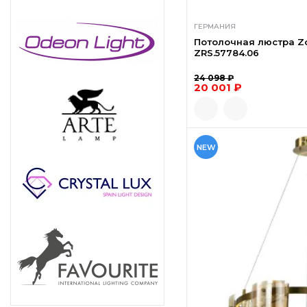
ГЕРМАНИЯ
Потолочная люстра Zo
ZRS.57784.06
24 098 ₽
20 001 ₽
NEW