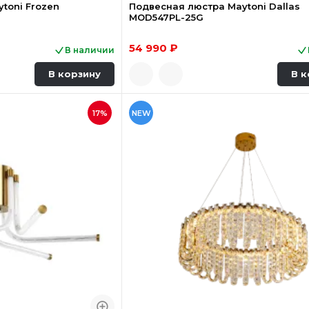
toni Frozen
Подвесная люстра Maytoni Dallas
MOD547PL-25G
54 990 ₽
В наличии
В корзину
В к
17%
NEW