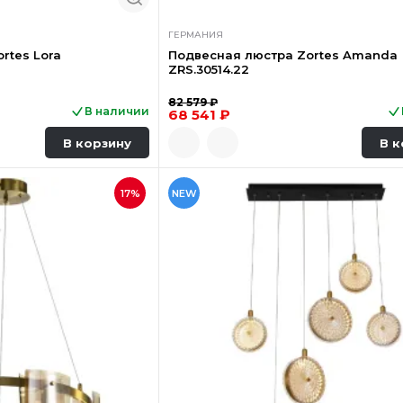
ГЕРМАНИЯ
rtes Lora
Подвесная люстра Zortes Amanda
ZRS.30514.22
82 579 ₽
В наличии
68 541 ₽
В корзину
В к
17%
NEW