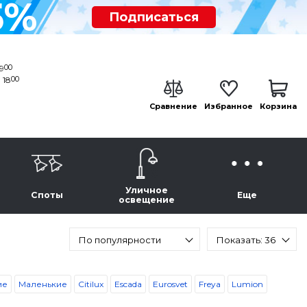
5%
Подписаться
00
19
00
 18
Сравнение
Избранное
Корзина
Уличное
Споты
Еще
освещение
По популярности
Показать: 36
ие
Маленькие
Citilux
Escada
Eurosvet
Freya
Lumion