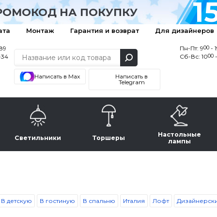
1
РОМОКОД НА ПОКУПКУ
ата
Монтаж
Гарантия и возврат
Для дизайнеров
00
-89
Пн-Пт: 9
- 
00
-34
Сб-Вс: 10
-
Написать в Max
Написать в
Telegram
Настольные
Светильники
Торшеры
лампы
В детскую
В гостиную
В спальню
Италия
Лофт
Дизайнерск