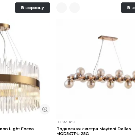
В корзину
В к
ГЕРМАНИЯ
on Light Focco
Подвесная люстра Maytoni Dallas
MOD547PL-25G