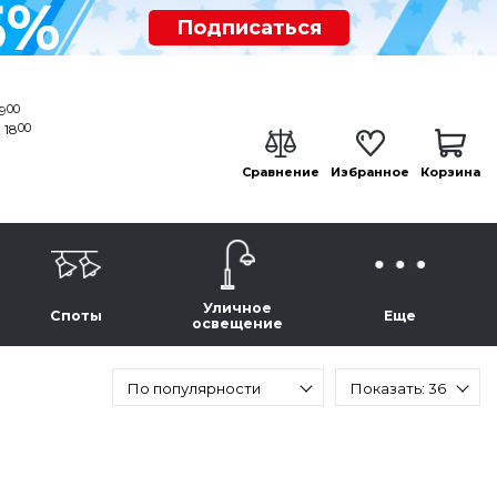
5%
Подписаться
00
19
00
 18
Сравнение
Избранное
Корзина
Уличное
Споты
Еще
освещение
По популярности
Показать: 36