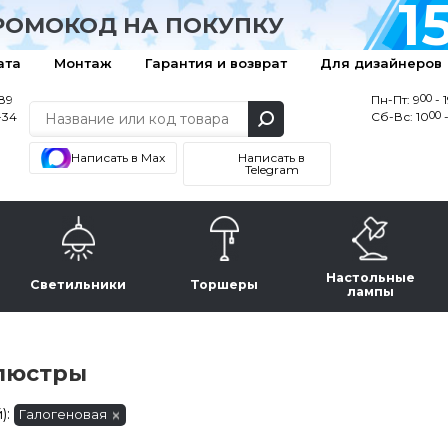
1
РОМОКОД НА ПОКУПКУ
ата
Монтаж
Гарантия и возврат
Для дизайнеров
00
-89
Пн-Пт: 9
- 
00
-34
Сб-Вс: 10
-
Написать в Max
Написать в
Telegram
Настольные
Светильники
Торшеры
лампы
люстры
):
Галогеновая