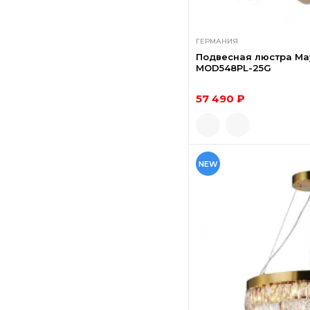
ГЕРМАНИЯ
Подвесная люстра May
MOD548PL-25G
57 490 ₽
NEW