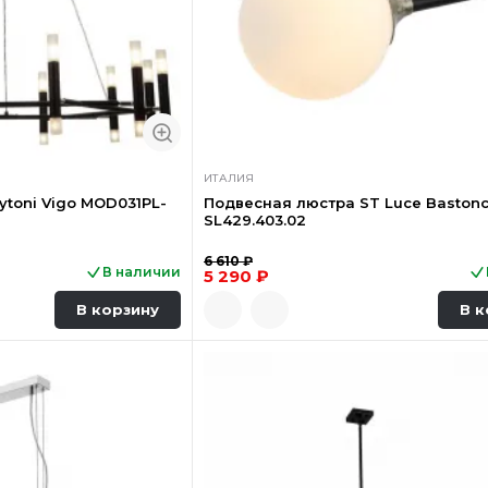
ИТАЛИЯ
toni Vigo MOD031PL-
Подвесная люстра ST Luce Bastonc
SL429.403.02
6 610 ₽
В наличии
5 290 ₽
В корзину
В к