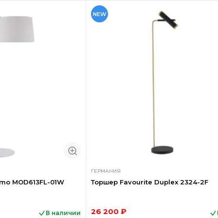
NEW
ГЕРМАНИЯ
amo MOD613FL-01W
Торшер Favourite Duplex 2324-2F
26 200 ₽
В наличии