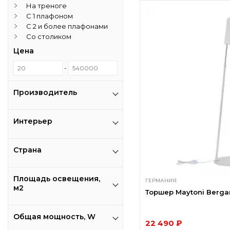
На треноге
С 1 плафоном
С 2 и более плафонами
Со столиком
Цена
-
Производитель
Интерьер
Страна
Площадь освещения,
ГЕРМАНИЯ
м2
Торшер Maytoni Berg
Общая мощность, W
22 490 ₽