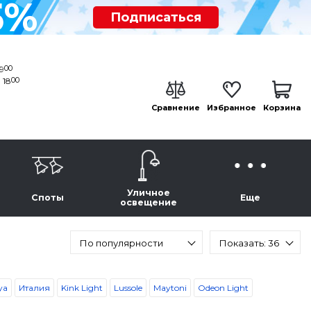
5%
Подписаться
00
19
00
 18
Сравнение
Избранное
Корзина
Уличное
Споты
Еще
освещение
По популярности
Показать: 36
ya
Италия
Kink Light
Lussole
Maytoni
Odeon Light