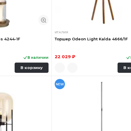
ИТАЛИЯ
s 4244-1F
Торшер Odeon Light Kalda 4666/1F
22 029 ₽
В наличии
В корзину
В к
NEW