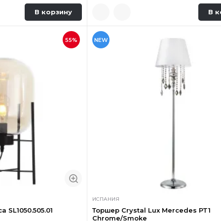
В корзину
В к
55%
NEW
ИСПАНИЯ
a SL1050.505.01
Торшер Crystal Lux Mercedes PT1
Chrome/Smoke