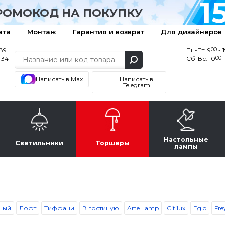
1
РОМОКОД НА ПОКУПКУ
ата
Монтаж
Гарантия и возврат
Для дизайнеров
00
-89
Пн-Пт: 9
- 
00
-34
Сб-Вс: 10
-
Написать в Max
Написать в
Telegram
Настольные
Светильники
Торшеры
лампы
ный
Лофт
Тиффани
В гостиную
Arte Lamp
Citilux
Eglo
Fre