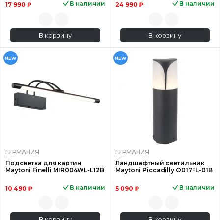
В наличии
В наличии
17 990 ₽
24 990 ₽
В корзину
В корзину
NEW
NEW
ГЕРМАНИЯ
ГЕРМАНИЯ
Подсветка для картин
Ландшафтный светильник
Maytoni Finelli MIR004WL-L12B
Maytoni Piccadilly O017FL-01B
В наличии
В наличии
10 490 ₽
5 090 ₽
В корзину
В корзину