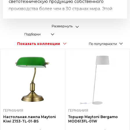
светотехническую продукцию собственного
производства более чем в 30 странах мира. Этой
компании покорились рынки светового
оборудования Европы и Ближнего Востока, России
Развернуть
и других стран СНГ.
Подборки
Стремительной популярности молодого бренда из
Показать коллекции
По популярности
Германии способствовал широкий ассортимент
качественной продукции, который ежегодно
расширяется. В линейке осветительных приборов
под маркой Maytoni – красивые и практичные
модели для разных интерьерных стилей, от классики
до модерна. Специально для светильников компания
производит светодиодные лампы VOLTEGA, которые
отличаются значительной экономией
электроэнергии.
ГЕРМАНИЯ
ГЕРМАНИЯ
Настольная лампа Maytoni
Торшер Maytoni Bergamo
Kiwi Z153-TL-01-BS
MOD613FL-01W