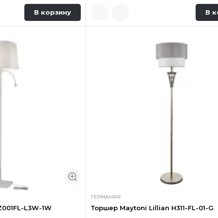
В корзину
В к
ГЕРМАНИЯ
 Z001FL-L3W-1W
Торшер Maytoni Lillian H311-FL-01-G