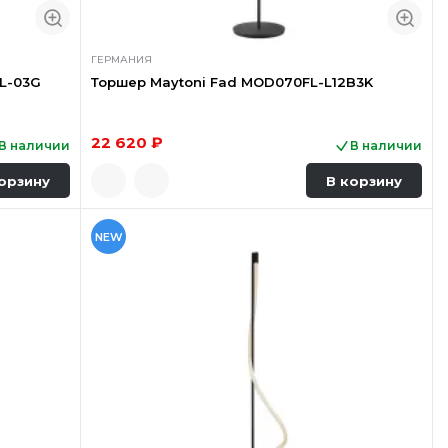
ГЕРМАНИЯ
FL-03G
Торшер Maytoni Fad MOD070FL-L12B3K
22 620 ₽
В наличии
В наличии
орзину
В корзину
NEW