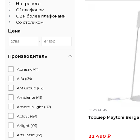
На треноге
С 1 плафоном
С 2 и более плафонами
Со столиком
Цена
-
Производитель
Abrasax
(+11)
Alfa
(+34)
AM Group
(+12)
Ambiente
(+13)
Ambrella light
(+73)
ГЕРМАНИЯ
Aployt
(+24)
Торшер Maytoni Berg
Arlight
(+19)
ArtClassic
22 490 ₽
(+53)