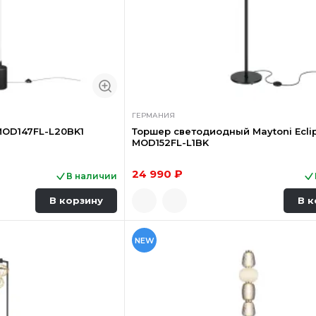
ГЕРМАНИЯ
MOD147FL-L20BK1
Торшер светодиодный Maytoni Ecli
MOD152FL-L1BK
24 990 ₽
В наличии
В корзину
В к
NEW