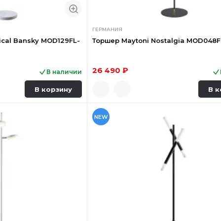
ГЕРМАНИЯ
ical Bansky MOD129FL-
Торшер Maytoni Nostalgia MOD048
26 490 ₽
В наличии
В корзину
В к
NEW