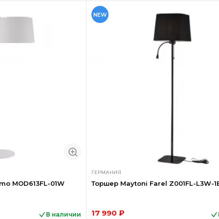
NEW
ГЕРМАНИЯ
amo MOD613FL-01W
Торшер Maytoni Farel Z001FL-L3W-1
17 990 ₽
В наличии