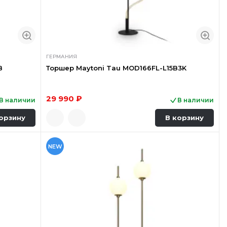
ГЕРМАНИЯ
B
Торшер Maytoni Tau MOD166FL-L15B3K
29 990 ₽
В наличии
В наличии
орзину
В корзину
NEW