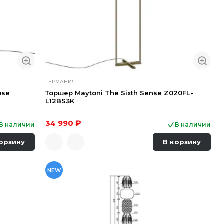
ГЕРМАНИЯ
pse
Торшер Maytoni The Sixth Sense Z020FL-
L12BS3K
34 990 ₽
В наличии
В наличии
орзину
В корзину
NEW