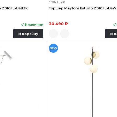
ГЕРМАНИЯ
o Z010FL-L8B3K
Торшер Maytoni Estudo Z010FL-L8W
30 490 ₽
В наличии
В корзину
В к
NEW