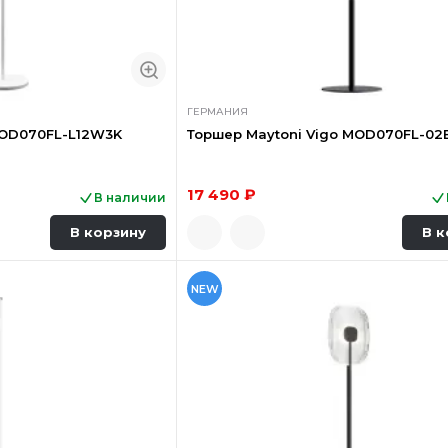
ГЕРМАНИЯ
MOD070FL-L12W3K
Торшер Maytoni Vigo MOD070FL-02
17 490 ₽
В наличии
В корзину
В к
NEW