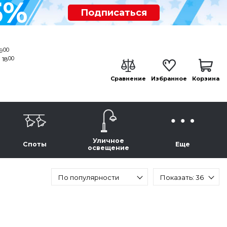
5%
Подписаться
00
19
00
 18
Сравнение
Избранное
Корзина
Уличное
Споты
Еще
освещение
По популярности
Показать: 36