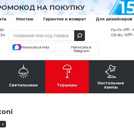
1
РОМОКОД НА ПОКУПКУ
ата
Монтаж
Гарантия и возврат
Для дизайнеров
00
-89
Пн-Пт: 9
- 
00
-34
Сб-Вс: 10
-
Написать в Max
Написать в
Telegram
Настольные
Светильники
Торшеры
лампы
oni
i