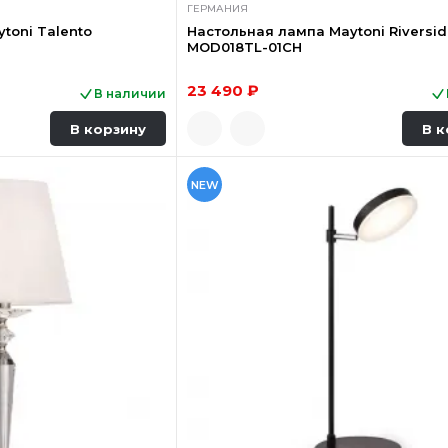
ГЕРМАНИЯ
toni Talento
Настольная лампа Maytoni Riversi
MOD018TL-01CH
23 490 ₽
В наличии
В корзину
В к
NEW