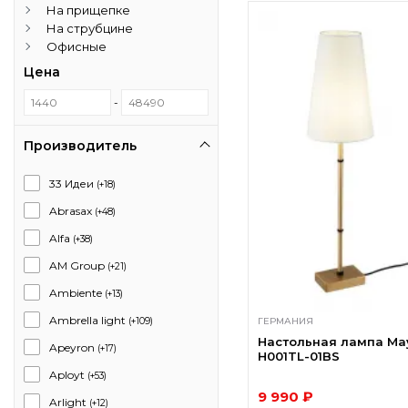
На прищепке
На струбцине
Офисные
Цена
-
Производитель
33 Идеи
(+18)
Abrasax
(+48)
Alfa
(+38)
AM Group
(+21)
Ambiente
(+13)
Ambrella light
(+109)
ГЕРМАНИЯ
Настольная лампа May
Apeyron
(+17)
H001TL-01BS
Aployt
(+53)
9 990 ₽
Arlight
(+12)