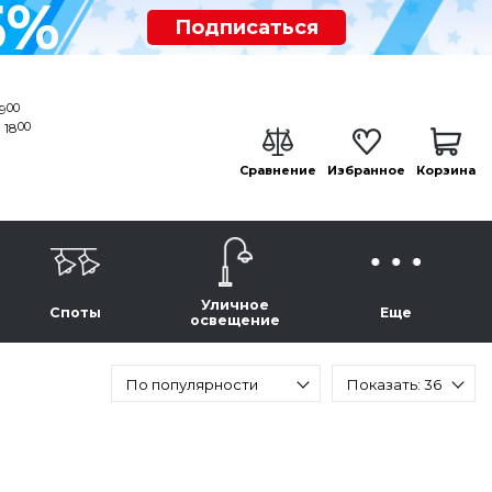
5%
Подписаться
00
19
00
 18
Сравнение
Избранное
Корзина
Уличное
Споты
Еще
освещение
По популярности
Показать: 36