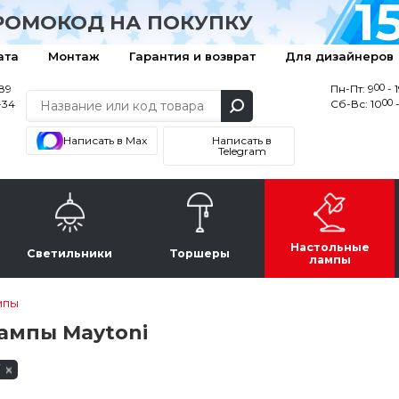
1
РОМОКОД НА ПОКУПКУ
ата
Монтаж
Гарантия и возврат
Для дизайнеров
00
-89
Пн-Пт: 9
- 
00
-34
Сб-Вс: 10
-
Написать в Max
Написать в
Telegram
Настольные
Светильники
Торшеры
лампы
мпы
ампы Maytoni
i