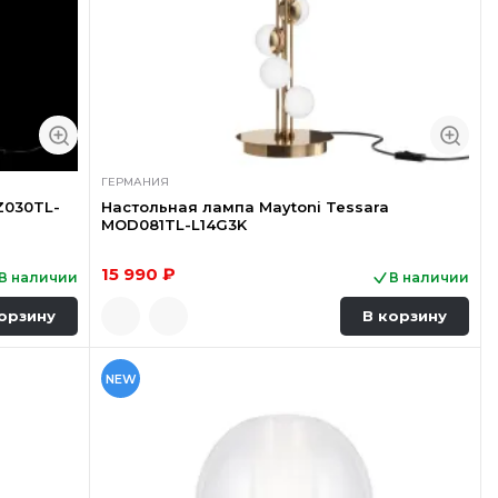
ГЕРМАНИЯ
Z030TL-
Настольная лампа Maytoni Tessara
MOD081TL-L14G3K
15 990 ₽
В наличии
В наличии
орзину
В корзину
NEW