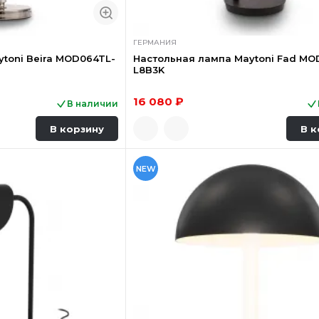
ГЕРМАНИЯ
toni Beira MOD064TL-
Настольная лампа Maytoni Fad MO
L8B3K
16 080 ₽
В наличии
В корзину
В к
NEW