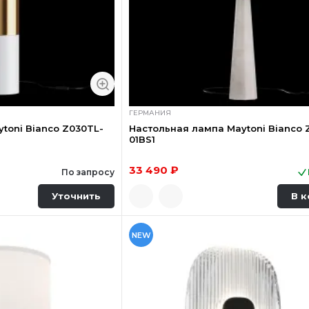
ГЕРМАНИЯ
toni Bianco Z030TL-
Настольная лампа Maytoni Bianco 
01BS1
33 490 ₽
По запросу
Уточнить
В к
NEW