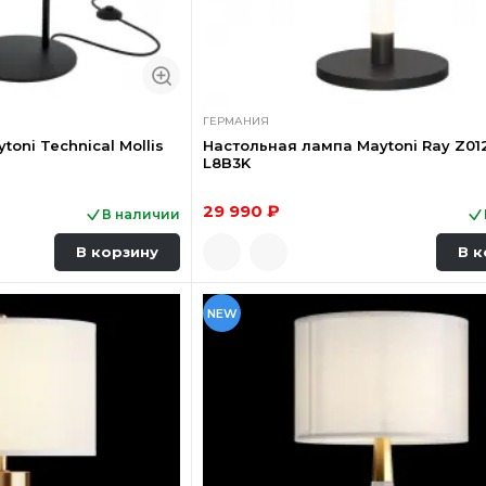
ГЕРМАНИЯ
oni Technical Mollis
Настольная лампа Maytoni Ray Z01
L8B3K
29 990 ₽
В наличии
В корзину
В к
NEW