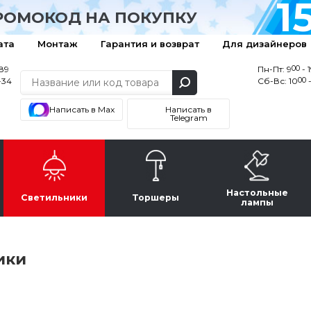
1
РОМОКОД НА ПОКУПКУ
ата
Монтаж
Гарантия и возврат
Для дизайнеров
00
-89
Пн-Пт: 9
- 
00
-34
Сб-Вс: 10
-
Написать в Max
Написать в
Telegram
Настольные
Светильники
Торшеры
лампы
ики