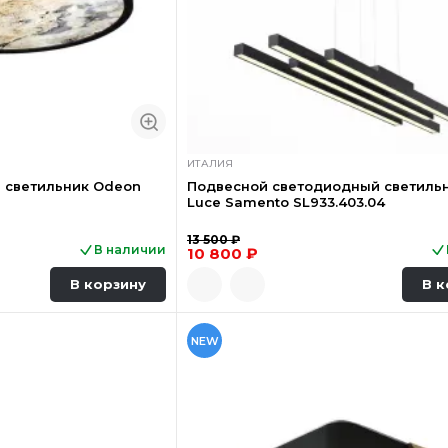
ИТАЛИЯ
 светильник Odeon
Подвесной светодиодный светиль
Luce Samento SL933.403.04
13 500 ₽
В наличии
10 800 ₽
В корзину
В к
NEW