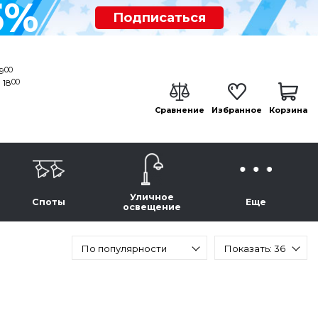
5%
Подписаться
00
19
00
 18
Сравнение
Избранное
Корзина
Уличное
Споты
Еще
освещение
По популярности
Показать: 36