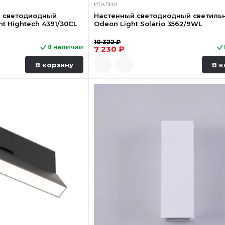
ИТАЛИЯ
й светодиодный
Настенный светодиодный светиль
t Hightech 4391/30CL
Odeon Light Solario 3562/9WL
10 322 ₽
В наличии
7 230 ₽
В корзину
В к