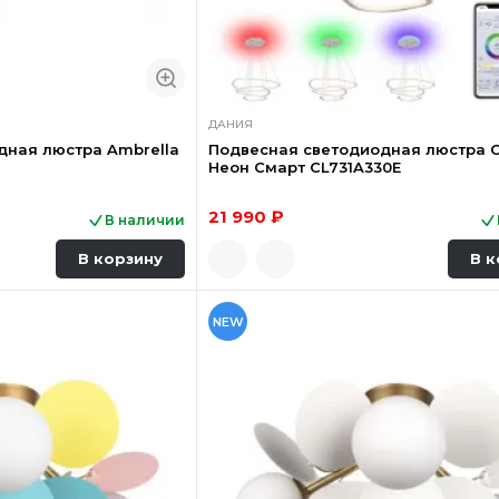
ДАНИЯ
дная люстра Ambrella
Подвесная светодиодная люстра Ci
Неон Смарт CL731A330E
21 990 ₽
В наличии
В корзину
В к
NEW