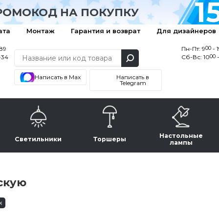
1
РОМОКОД НА ПОКУПКУ
ата
Монтаж
Гарантия и возврат
Для дизайнеров
00
-89
Пн-Пт: 9
- 
00
-34
Сб-Вс: 10
-
Написать в Max
Написать в
Telegram
Настольные
Светильники
Торшеры
лампы
скую