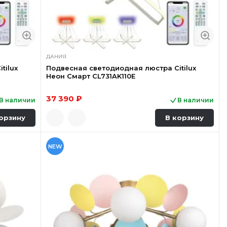
ДАНИЯ
tilux
Подвесная светодиодная люстра Citilux
Неон Смарт CL731AK110E
37 390 ₽
В наличии
В наличии
орзину
В корзину
NEW