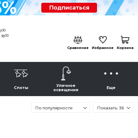
5%
Подписаться
00
19
00
 18
Сравнение
Избранное
Корзина
Уличное
Споты
Еще
освещение
По популярности
Показать: 36