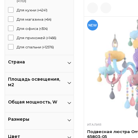
(+1701)
Для кухни
(+4241)
Для магазина
(+64)
NEW
Для офиса
(+304)
Для прихожей
(+1466)
Для спальни
(+12576)
Страна
Площадь освещения,
м2
Общая мощность, W
Размеры
ИТАЛИЯ
Подвесная люстра Omn
Цвет
65803-05