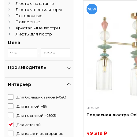
Люстры на штанге
Люстры-вентиляторы
NEW
Потолочные
Подвесные
Хрустальные люстры
Лифты для люстр
Цена
-
Производитель
Интерьер
Для больших залов
(+4598)
Для ванной
(+19)
ИТАЛИЯ
Подвесная люстра Odeo
Для гостиной
(+26005)
Для детской
49 319 ₽
Для кафе и ресторанов