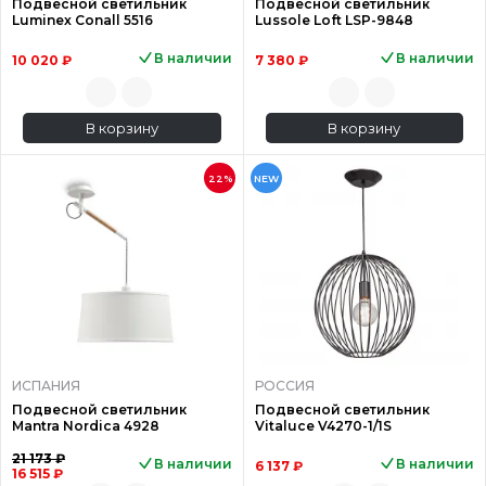
Подвесной светильник
Подвесной светильник
Luminex Conall 5516
Lussole Loft LSP-9848
В наличии
В наличии
10 020 ₽
7 380 ₽
В корзину
В корзину
22%
NEW
ИСПАНИЯ
РОССИЯ
Подвесной светильник
Подвесной светильник
Mantra Nordica 4928
Vitaluce V4270-1/1S
21 173 ₽
В наличии
В наличии
6 137 ₽
16 515 ₽