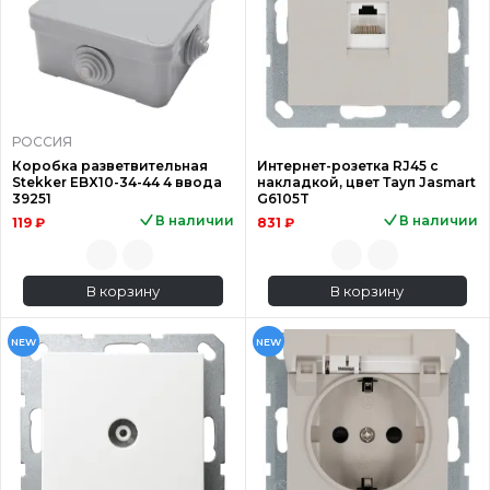
РОССИЯ
Коробка разветвительная
Интернет-розетка RJ45 с
Stekker EBX10-34-44 4 ввода
накладкой, цвет Тауп Jasmart
39251
G6105T
В наличии
В наличии
119 ₽
831 ₽
В корзину
В корзину
NEW
NEW