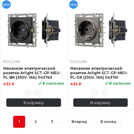
NEW
NEW
РОССИЯ
РОССИЯ
Механизм электрической
Механизм электрической
розетки Arlight SCT-GP-MEU-
розетки Arlight SCT-GP-MEU-
PL-BK (250V, 16A) 043740
PL-GR (250V, 16A) 043741
В наличии
В наличии
432 ₽
432 ₽
В корзину
В корзину
1
2
3
....
Вперед
В конец