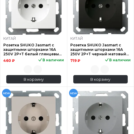
КИТАЙ
КИТАЙ
Розетка SHUKO Jasmart с
Розетка SHUKO Jasmart с
защитными шторками 16A
защитными шторками 16A
250V 2P+T белый глянцевый
250V 2P+T черный матовый
G5501W
(soft touch) G5501PB
В наличии
В наличии
460 ₽
719 ₽
В корзину
В корзину
NEW
NEW