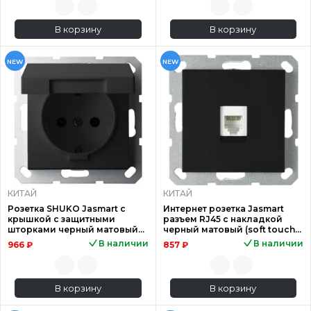
В корзину
В корзину
NEW
NEW
КИТАЙ
КИТАЙ
Розетка SHUKO Jasmart с
Интернет розетка Jasmart
крышкой с защитными
разъем RJ45 с накладкой
шторками черный матовый
черный матовый (soft touch)
(soft touch) 16A 250V 2P+T
G6105PB
В наличии
В наличии
966 ₽
857 ₽
G5505
В корзину
В корзину