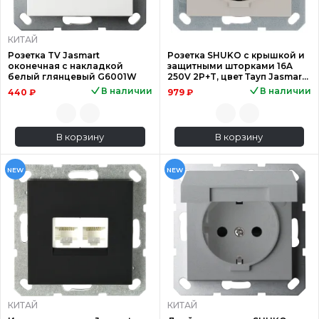
КИТАЙ
Розетка TV Jasmart
Розетка SHUKO с крышкой и
оконечная с накладкой
защитными шторками 16A
белый глянцевый G6001W
250V 2P+T, цвет Тауп Jasmart
G5505T
В наличии
В наличии
440 ₽
979 ₽
В корзину
В корзину
NEW
NEW
КИТАЙ
КИТАЙ