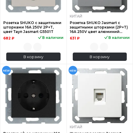
КИТАЙ
Розетка SHUKO с защитными
Розетка SHUKO Jasmart с
шторками 16A 250V 2P+T,
защитными шторками (2P+T)
цвет Тауп Jasmart G5501T
16A 250V цвет алюминий
G5501S
В наличии
В наличии
682 ₽
631 ₽
В корзину
В корзину
NEW
NEW
КИТАЙ