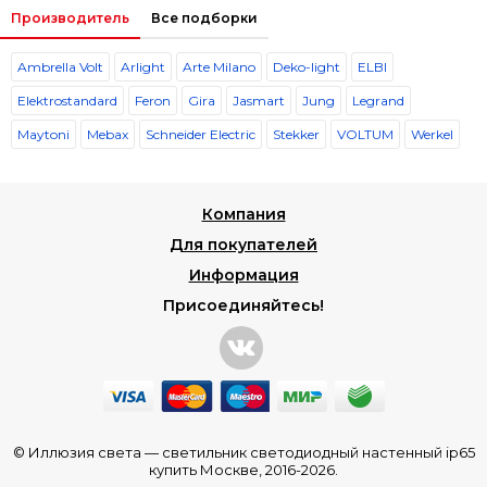
Производитель
Все подборки
Ambrella Volt
Arlight
Arte Milano
Deko-light
ELBI
Elektrostandard
Feron
Gira
Jasmart
Jung
Legrand
Maytoni
Mebax
Schneider Electric
Stekker
VOLTUM
Werkel
Компания
Для покупателей
Информация
Присоединяйтесь!
© Иллюзия света —
светильник светодиодный настенный ip65
купить Москве
, 2016-2026.