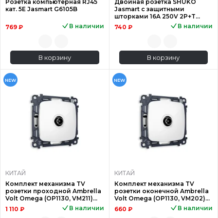
Розетка компьютерная RJ45
Двойная розетка SHUKO
кат. 5E Jasmart G6105B
Jasmart с защитными
шторками 16A 250V 2P+T
белый глянцевый G5504W
В наличии
В наличии
769 ₽
740 ₽
В корзину
В корзину
NEW
NEW
КИТАЙ
КИТАЙ
Комплект механизма TV
Комплект механизма TV
розетки проходной Ambrella
розетки оконечной Ambrella
Volt Omega (OP1130, VM211)
Volt Omega (OP1130, VM202)
MO113030
MO113010
В наличии
В наличии
1 110 ₽
660 ₽