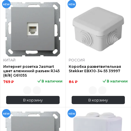
NEW
NEW
КИТАЙ
РОССИЯ
Интернет розетка Jasmart
Коробка разветвительная
цвет алюминий разъем RJ45
Stekker EBX10-34-55 39997
(8/8) G6105S
В наличии
В наличии
769 ₽
84 ₽
В корзину
В корзину
NEW
NEW