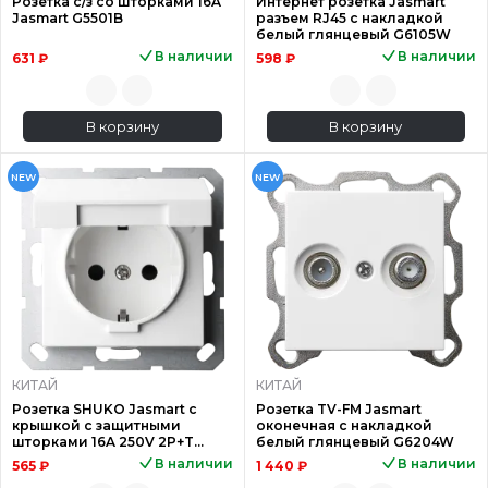
Розетка с/з со шторками 16A
Интернет розетка Jasmart
Jasmart G5501B
разъем RJ45 с накладкой
белый глянцевый G6105W
В наличии
В наличии
631 ₽
598 ₽
В корзину
В корзину
NEW
NEW
КИТАЙ
КИТАЙ
Розетка SHUKO Jasmart с
Розетка TV-FM Jasmart
крышкой с защитными
оконечная с накладкой
шторками 16A 250V 2P+T
белый глянцевый G6204W
белый глянцевый G5505W
В наличии
В наличии
565 ₽
1 440 ₽