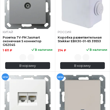
КИТАЙ
РОССИЯ
Розетка TV-FM Jasmart
Коробка разветвительная
оконечная S коннектор
Stekker EBX30-01-65 39553
G6204S
В наличии
В наличии
1 611 ₽
214 ₽
В корзину
В корзину
NEW
NEW