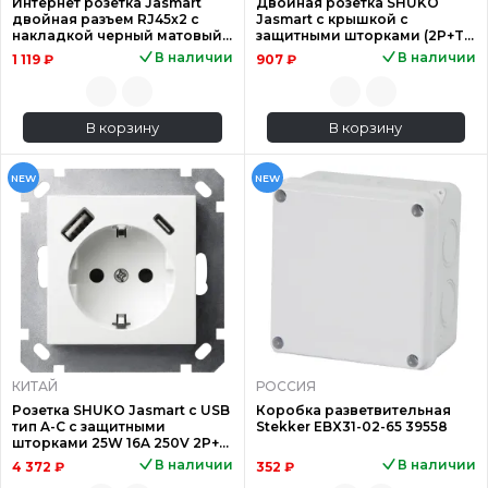
Интернет розетка Jasmart
Двойная розетка SHUKO
двойная разъем RJ45х2 с
Jasmart с крышкой с
накладкой черный матовый
защитными шторками (2P+T)
(soft touch) G6106PB
16A 250V G5505S
В наличии
В наличии
1 119 ₽
907 ₽
В корзину
В корзину
NEW
NEW
КИТАЙ
РОССИЯ
Розетка SHUKO Jasmart с USB
Коробка разветвительная
тип A-C с защитными
Stekker EBX31-02-65 39558
шторками 25W 16A 250V 2P+T
белый глянцевый G5501USB-
В наличии
В наличии
4 372 ₽
352 ₽