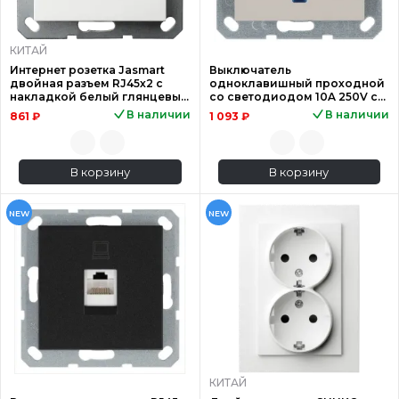
КИТАЙ
Интернет розетка Jasmart
Выключатель
двойная разъем RJ45х2 с
одноклавишный проходной
накладкой белый глянцевый
со светодиодом 10A 250V с
G6106W
накладкой, цвет Тауп Jasmart
В наличии
В наличии
861 ₽
1 093 ₽
G3012NT
В корзину
В корзину
NEW
NEW
КИТАЙ