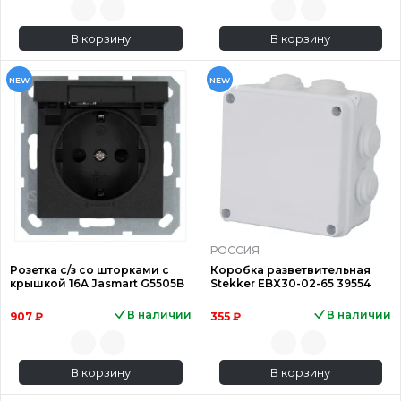
В корзину
В корзину
NEW
NEW
РОССИЯ
Розетка с/з со шторками с
Коробка разветвительная
крышкой 16A Jasmart G5505B
Stekker EBX30-02-65 39554
В наличии
В наличии
907 ₽
355 ₽
В корзину
В корзину