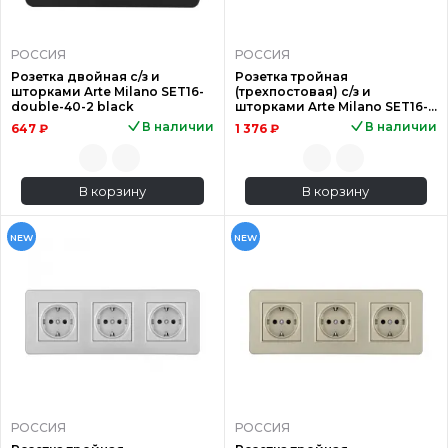
РОССИЯ
РОССИЯ
Розетка двойная с/з и
Розетка тройная
шторками Arte Milano SET16-
(трехпостовая) с/з и
double-40-2 black
шторками Arte Milano SET16-
3-40-1x3 white
В наличии
В наличии
647 ₽
1 376 ₽
В корзину
В корзину
NEW
NEW
РОССИЯ
РОССИЯ