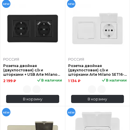
NEW
NEW
РОССИЯ
РОССИЯ
Розетка двойная
Розетка двойная
(двухпостовая) с/з и
(двухпостовая) с/з и
шторками + USB Arte Milano
шторками Arte Milano SET16-
SET16-2-47-1-40-1 black
2-41-1x2 white
В наличии
В наличии
2 199 ₽
1 134 ₽
В корзину
В корзину
NEW
NEW