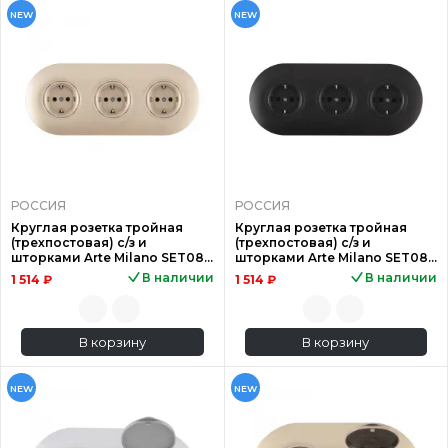
NEW
NEW
РОССИЯ
РОССИЯ
Круглая розетка тройная
Круглая розетка тройная
(трехпостовая) с/з и
(трехпостовая) с/з и
шторками Arte Milano SET08-
шторками Arte Milano SET08-
3-40-1x3 shampan
3-40-1x3 black
В наличии
В наличии
1 514 ₽
1 514 ₽
В корзину
В корзину
NEW
NEW