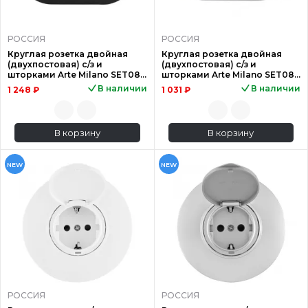
РОССИЯ
РОССИЯ
Круглая розетка двойная
Круглая розетка двойная
(двухпостовая) с/з и
(двухпостовая) с/з и
шторками Arte Milano SET08-
шторками Arte Milano SET08-
2-41-1x2 black
2-40-1x2 silver
В наличии
В наличии
1 248 ₽
1 031 ₽
В корзину
В корзину
NEW
NEW
РОССИЯ
РОССИЯ