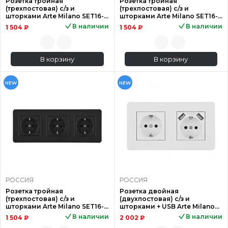
Розетка тройная
Розетка тройная
(трехпостовая) с/з и
(трехпостовая) с/з и
шторками Arte Milano SET16-
шторками Arte Milano SET16-
3-40-1x3 silver
3-40-1x3 shampan
В наличии
В наличии
1 504 ₽
1 504 ₽
В корзину
В корзину
NEW
NEW
РОССИЯ
РОССИЯ
Розетка тройная
Розетка двойная
(трехпостовая) с/з и
(двухпостовая) с/з и
шторками Arte Milano SET16-
шторками + USB Arte Milano
3-40-1x3 black
SET16-2-47-1-40-1 white
В наличии
В наличии
1 504 ₽
2 002 ₽