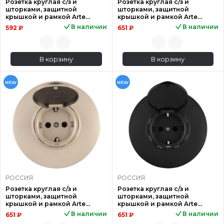
Розетка круглая с/з и
Розетка круглая с/з и
шторками, защитной
шторками, защитной
крышкой и рамкой Arte
крышкой и рамкой Arte
Milano SET08-1-41-1 white
Milano SET08-1-41-1 silver
В наличии
В наличии
592 ₽
651 ₽
В корзину
В корзину
NEW
NEW
РОССИЯ
РОССИЯ
Розетка круглая с/з и
Розетка круглая с/з и
шторками, защитной
шторками, защитной
крышкой и рамкой Arte
крышкой и рамкой Arte
Milano SET08-1-41-1 shampan
Milano SET08-1-41-1 black
В наличии
В наличии
651 ₽
651 ₽