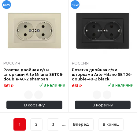
NEW
NEW
РОССИЯ
РОССИЯ
Розетка двойная с/з и
Розетка двойная с/з и
шторками Arte Milano SET06-
шторками Arte Milano SET06-
double-40-2 shampan
double-40-2 black
В наличии
В наличии
661 ₽
661 ₽
В корзину
В корзину
1
2
3
....
Вперед
В конец