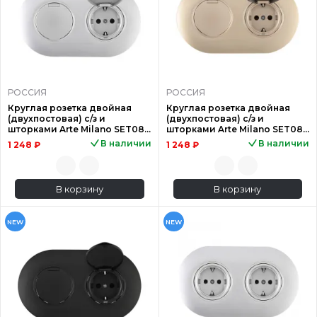
РОССИЯ
РОССИЯ
Круглая розетка двойная
Круглая розетка двойная
(двухпостовая) с/з и
(двухпостовая) с/з и
шторками Arte Milano SET08-
шторками Arte Milano SET08-
2-41-1x2 silver
2-41-1x2 shampan
В наличии
В наличии
1 248 ₽
1 248 ₽
В корзину
В корзину
NEW
NEW