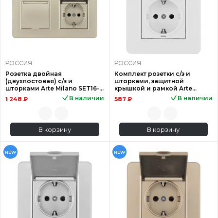
РОССИЯ
РОССИЯ
Розетка двойная
Комплект розетки с/з и
(двухпостовая) с/з и
шторками, защитной
шторками Arte Milano SET16-
крышкой и рамкой Arte
2-41-1x2 shampan
Milano SET16-1-41-1 white
В наличии
В наличии
1 248 ₽
587 ₽
В корзину
В корзину
NEW
NEW