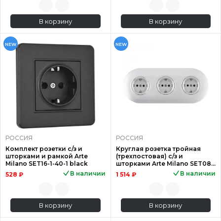
В корзину
В корзину
NEW
NEW
РОССИЯ
РОССИЯ
Комплект розетки с/з и
Круглая розетка тройная
шторками и рамкой Arte
(трехпостовая) с/з и
Milano SET16-1-40-1 black
шторками Arte Milano SET08-
3-40-1x3 silver
В наличии
В наличии
528 ₽
1 514 ₽
В корзину
В корзину