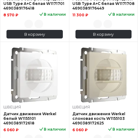
USB Type A+С белая W1171701
USB Type A+С белая W1171708
4690389176418
4690389176449
В наличии
В наличии
8 570 ₽
11 300 ₽
В корзину
В корзину
ШВЕЦИЯ
ШВЕЦИЯ
Датчик движения Werkel
Датчик движения Werkel
белый W1155101
слоновая кость W1155103
4690389172618
4690389172625
В наличии
В наличии
6 060 ₽
6 060 ₽