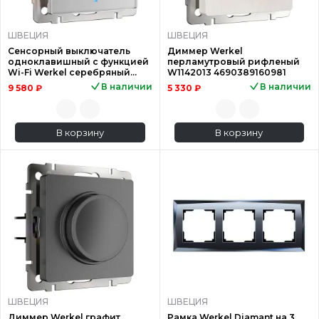
ШВЕЦИЯ
ШВЕЦИЯ
Сенсорный выключатель
Диммер Werkel
одноклавишный с функцией
перламутровый рифленый
Wi-Fi Werkel серебряный
W1142013 4690389160981
W4510606 4690389149825
В наличии
В наличии
9 580 ₽
5 330 ₽
В корзину
В корзину
ШВЕЦИЯ
ШВЕЦИЯ
Диммер Werkel графит
Рамка Werkel Diamant на 3