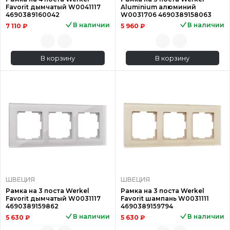
Favorit дымчатый W0041117
Aluminium алюминий
4690389160042
W0031706 4690389158063
В наличии
В наличии
7 110 ₽
5 960 ₽
В корзину
В корзину
ШВЕЦИЯ
ШВЕЦИЯ
Рамка на 3 поста Werkel
Рамка на 3 поста Werkel
Favorit дымчатый W0031117
Favorit шампань W0031111
4690389159862
4690389159794
В наличии
В наличии
5 630 ₽
5 630 ₽