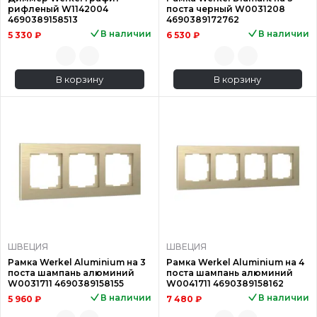
рифленый W1142004
поста черный W0031208
4690389158513
4690389172762
В наличии
В наличии
5 330 ₽
6 530 ₽
В корзину
В корзину
ШВЕЦИЯ
ШВЕЦИЯ
Рамка Werkel Aluminium на 3
Рамка Werkel Aluminium на 4
поста шампань алюминий
поста шампань алюминий
W0031711 4690389158155
W0041711 4690389158162
В наличии
В наличии
5 960 ₽
7 480 ₽