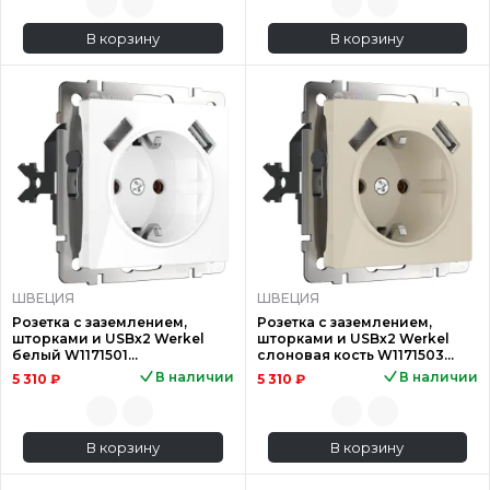
Шведское качество, доступные цены и большое
разнообразие дизайнерских решений – основные
В корзину
В корзину
преимущества товаров Werkel.
ШВЕЦИЯ
ШВЕЦИЯ
Розетка с заземлением,
Розетка с заземлением,
шторками и USBх2 Werkel
шторками и USBх2 Werkel
белый W1171501
слоновая кость W1171503
4690389155345
4690389155833
В наличии
В наличии
5 310 ₽
5 310 ₽
В корзину
В корзину