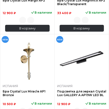
Бра Crystal Lux Margo AP2
Бра Crystal Lux Magnifico AP2
Black/Transparent
В наличии
В наличии
12 900 ₽
33 400 ₽
В корзину
В корзину
NEW
NEW
ИСПАНИЯ
ИСПАНИЯ
Бра Crystal Lux Miracle AP1
Подсветка для зеркал Crystal
Bronze
Lux GALLERY A AP19W LED BL
В наличии
В наличии
10 500 ₽
12 900 ₽