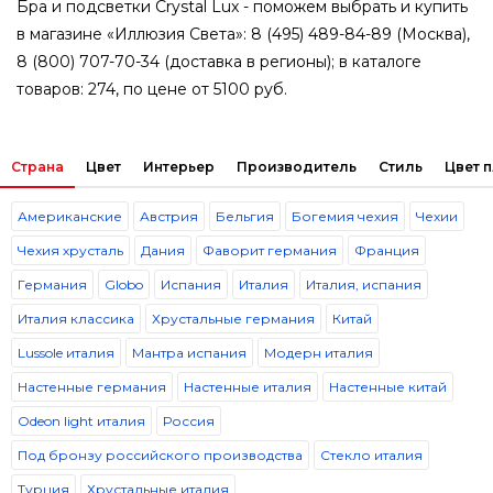
Бра и подсветки Crystal Lux - поможем выбрать и купить
в магазине «Иллюзия Света»: 8 (495) 489-84-89 (Москва),
8 (800) 707-70-34 (доставка в регионы); в каталоге
товаров: 274, по цене от 5100 руб.
Страна
Цвет
Интерьер
Производитель
Стиль
Цвет 
Американские
Австрия
Бельгия
Богемия чехия
Чехии
Чехия хрусталь
Дания
Фаворит германия
Франция
Германия
Globo
Испания
Италия
Италия, испания
Италия классика
Хрустальные германия
Китай
Lussole италия
Мантра испания
Модерн италия
Настенные германия
Настенные италия
Настенные китай
Odeon light италия
Россия
Под бронзу российского производства
Стекло италия
Турция
Хрустальные италия