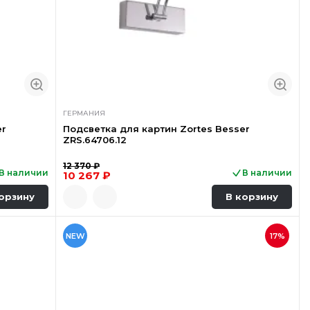
ГЕРМАНИЯ
er
Подсветка для картин Zortes Besser
ZRS.64706.12
12 370 ₽
В наличии
В наличии
10 267 ₽
орзину
В корзину
NEW
17%