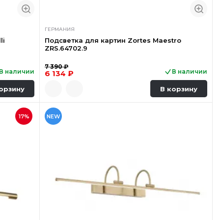
ГЕРМАНИЯ
li
Подсветка для картин Zortes Maestro
ZRS.64702.9
7 390 ₽
В наличии
В наличии
6 134 ₽
орзину
В корзину
17%
NEW