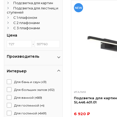
Подсветка для картин
Подсветка для лестниц и
NEW
ступеней
С 1 плафоном
С 2 плафонами
С 3 плафонами
Цена
-
Производитель
Интерьер
Для бань и саун
(+31)
Для больших залов
(+512)
ИТАЛИЯ
Для ванной
Подсветка для картин
(+669)
SL446.401.01
Для гостинной
(+4)
6 920 ₽
Для гостиной
(+6491)