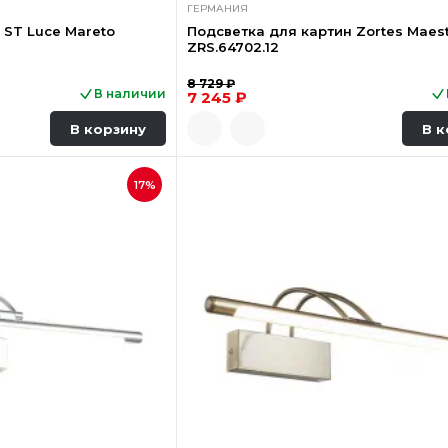
ГЕРМАНИЯ
 ST Luce Mareto
Подсветка для картин Zortes Maes
ZRS.64702.12
8 729 ₽
В наличии
7 245 ₽
В корзину
В к
17%