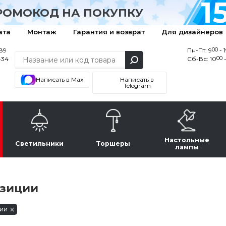
1
РОМОКОД НА ПОКУПКУ
ата
Монтаж
Гарантия и возврат
Для дизайнеров
00
-89
Пн-Пт: 9
- 
00
-34
Сб-Вс: 10
-
Написать в Max
Написать в
Telegram
Настольные
Светильники
Торшеры
лампы
и
озиции
ии