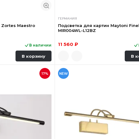
ГЕРМАНИЯ
 Zortes Maestro
Подсветка для картин Maytoni Finel
MIR004WL-L12BZ
11 560 ₽
В наличии
В корзину
В к
17%
NEW