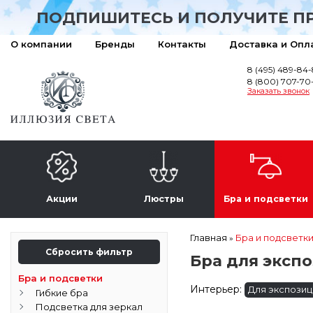
ПОДПИШИТЕСЬ И ПОЛУЧИТЕ П
О компании
Бренды
Контакты
Доставка и Опл
8 (495) 489-84
8 (800) 707-70
Заказать звонок
Акции
Люстры
Бра и подсветки
Главная
Бра и подсветк
»
Сбросить фильтр
Бра для эксп
Бра и подсветки
Интерьер:
Для экспозиц
Гибкие бра
Подсветка для зеркал