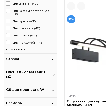
Для детской
(+124)
Для кафе и ресторанов
(+406)
NEW
Для кухни
(+1018)
Для магазина
(+121)
Для офиса
(+226)
Для прихожей
(+1715)
Показать все
Страна
Площадь освещения,
м2
Общая мощность, W
ГЕРМАНИЯ
Подсветка для картин 
Размеры
MIR004WL-L12B