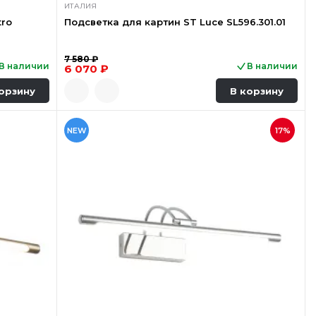
ИТАЛИЯ
tro
Подсветка для картин ST Luce SL596.301.01
7 580 ₽
В наличии
В наличии
6 070 ₽
орзину
В корзину
NEW
17%