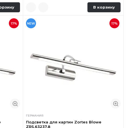
орзину
В корзину
17%
NEW
17%
ГЕРМАНИЯ
e
Подсветка для картин Zortes Blowe
ZRS.63237.8