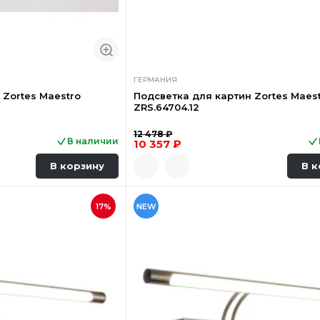
ГЕРМАНИЯ
 Zortes Maestro
Подсветка для картин Zortes Maes
ZRS.64704.12
12 478 ₽
В наличии
10 357 ₽
В корзину
В к
17%
NEW