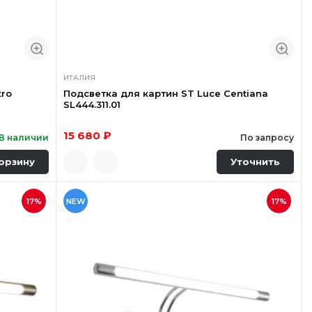
ИТАЛИЯ
tro
Подсветка для картин ST Luce Centiana
SL444.311.01
15 680 ₽
В наличии
По запросу
орзину
Уточнить
17%
NEW
17%