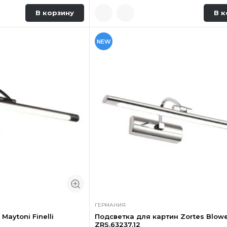
В корзину
В к
NEW
ГЕРМАНИЯ
Maytoni Finelli
Подсветка для картин Zortes Blow
ZRS.63237.12