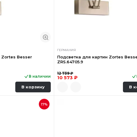
ГЕРМАНИЯ
 Zortes Besser
Подсветка для картин Zortes Bess
ZRS.64705.9
12 739 ₽
В наличии
10 573 ₽
В корзину
В к
17%