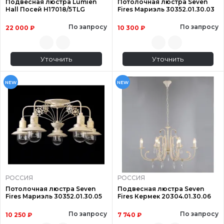
Подвесная люстра Lumien
Потолочная люстра Seven
Hall Посей H17018/5TLG
Fires Мариэль 30352.01.30.03
По запросу
По запросу
22 000 ₽
10 300 ₽
Уточнить
Уточнить
NEW
NEW
РОССИЯ
РОССИЯ
Потолочная люстра Seven
Подвесная люстра Seven
Fires Мариэль 30352.01.30.05
Fires Кермек 20304.01.30.06
По запросу
По запросу
10 250 ₽
7 740 ₽