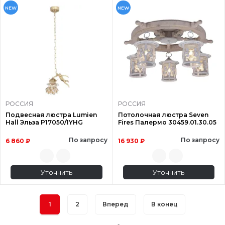
NEW
NEW
РОССИЯ
РОССИЯ
Подвесная люстра Lumien
Потолочная люстра Seven
Hall Эльза P17050/1YHG
Fires Палермо 30459.01.30.05
По запросу
По запросу
6 860 ₽
16 930 ₽
Уточнить
Уточнить
1
2
Вперед
В конец