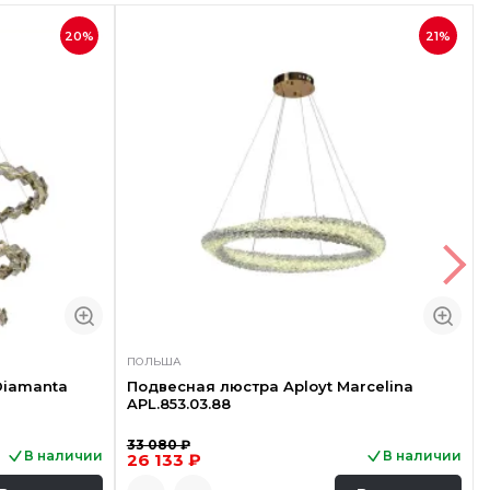
20%
21%
ПОЛЬША
Diamanta
Подвесная люстра Aployt Marcelina
APL.853.03.88
33 080 ₽
В наличии
В наличии
26 133 ₽