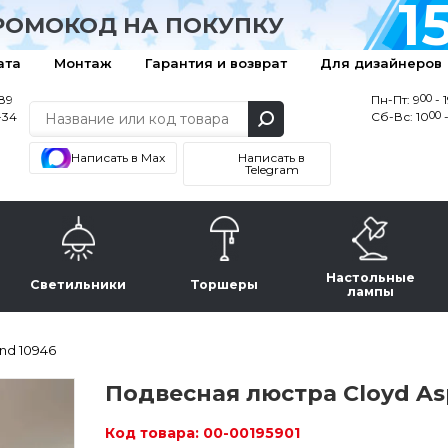
1
РОМОКОД НА ПОКУПКУ
ата
Монтаж
Гарантия и возврат
Для дизайнеров
00
-89
Пн-Пт: 9
- 
00
-34
Сб-Вс: 10
-
Написать в Max
Написать в
Telegram
Настольные
Светильники
Торшеры
лампы
nd 10946
Подвесная люстра Cloyd As
Код товара:
00-00195901