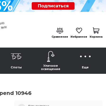
5%
Подписаться
00
19
00
 18
Сравнение
Избранное
Корзина
Уличное
Споты
Еще
освещение
pend 10946
Дата доставки: