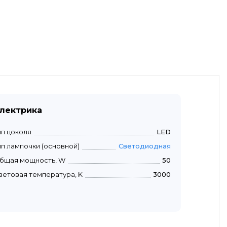
лектрика
ип цоколя
LED
ип лампочки (основной)
Светодиодная
бщая мощность, W
50
ветовая температура, K
3000