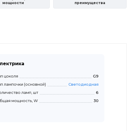
мощности
преимущества
лектрика
ип цоколя
G9
ип лампочки (основной)
Светодиодная
оличество ламп, шт
6
бщая мощность, W
30