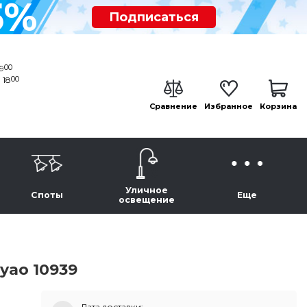
5%
Подписаться
00
19
00
 18
Сравнение
Избранное
Корзина
Уличное
Споты
Еще
освещение
yao 10939
Дата доставки: