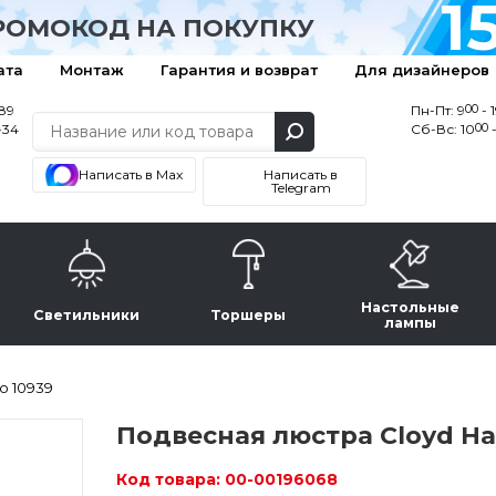
1
РОМОКОД НА ПОКУПКУ
ата
Монтаж
Гарантия и возврат
Для дизайнеров
00
-89
Пн-Пт: 9
- 
00
-34
Сб-Вс: 10
-
Написать в Max
Написать в
Telegram
Настольные
Светильники
Торшеры
лампы
o 10939
Подвесная люстра Cloyd Ha
Код товара:
00-00196068