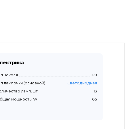
лектрика
ип цоколя
G9
ип лампочки (основной)
Светодиодная
оличество ламп, шт
13
бщая мощность, W
65