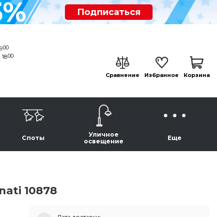
5%
Подписаться
00
19
00
 18
Сравнение
Избранное
Корзина
Уличное
Споты
Еще
освещение
ati 10878
Дата доставки: