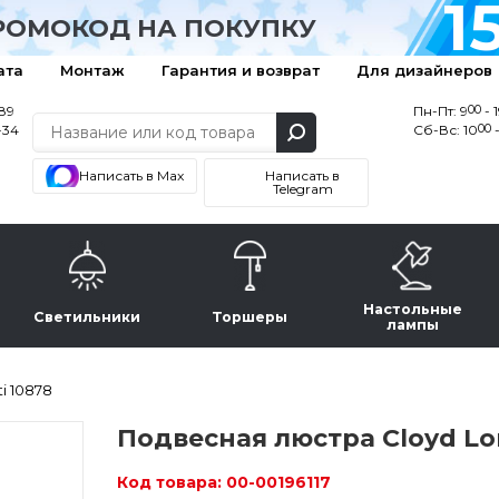
1
РОМОКОД НА ПОКУПКУ
ата
Монтаж
Гарантия и возврат
Для дизайнеров
00
-89
Пн-Пт: 9
- 
00
-34
Сб-Вс: 10
-
Написать в Max
Написать в
Telegram
Настольные
Светильники
Торшеры
лампы
i 10878
Подвесная люстра Cloyd Lon
Код товара:
00-00196117