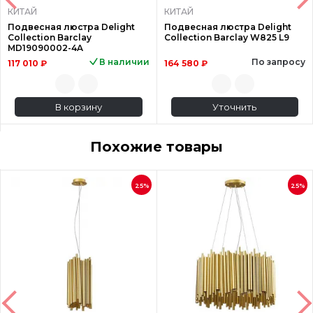
КИТАЙ
КИТАЙ
Подвесная люстра Delight
Подвесная люстра Delight
Collection Barclay
Collection Barclay W825 L9
MD19090002-4A
В наличии
По запросу
117 010 ₽
164 580 ₽
В корзину
Уточнить
Похожие товары
25%
25%