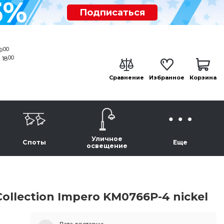
5%
Подписаться
00
19
00
 18
Сравнение
Избранное
Корзина
Уличное
Споты
Еще
освещение
ollection Impero KM0766P-4 nickel
Дата доставки: