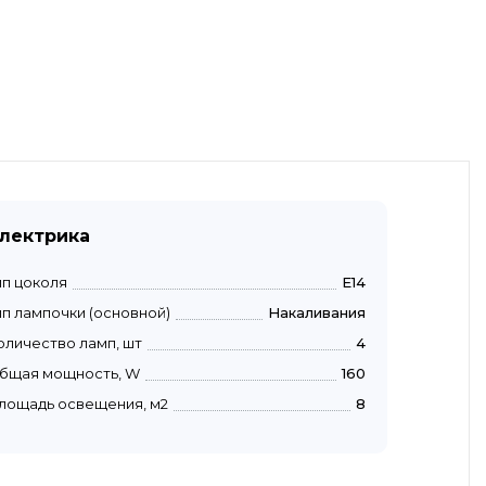
лектрика
ип цоколя
E14
ип лампочки (основной)
Накаливания
оличество ламп, шт
4
бщая мощность, W
160
лощадь освещения, м2
8