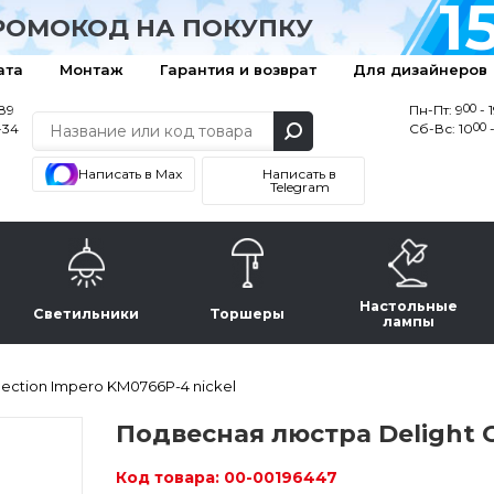
1
РОМОКОД НА ПОКУПКУ
ата
Монтаж
Гарантия и возврат
Для дизайнеров
00
-89
Пн-Пт: 9
- 
00
-34
Сб-Вс: 10
-
Написать в Max
Написать в
Telegram
Настольные
Светильники
Торшеры
лампы
ection Impero KM0766P-4 nickel
Подвесная люстра Delight C
Код товара:
00-00196447