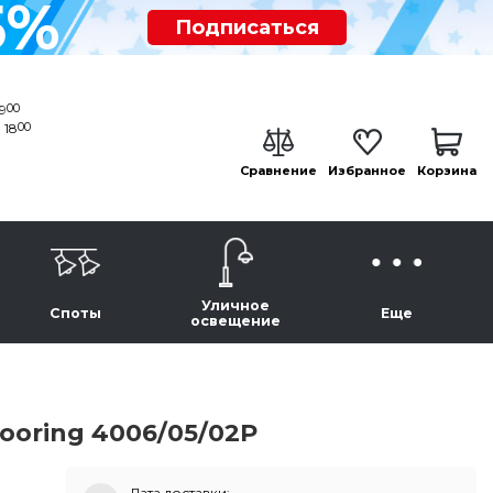
5%
Подписаться
00
19
00
 18
Сравнение
Избранное
Корзина
Уличное
Споты
Еще
освещение
Tooring 4006/05/02P
Дата доставки: