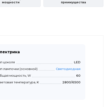
мощности
преимущества
лектрика
ип цоколя
LED
ип лампочки (основной)
Светодиодная
бщая мощность, W
60
ветовая температура, K
2800/6500