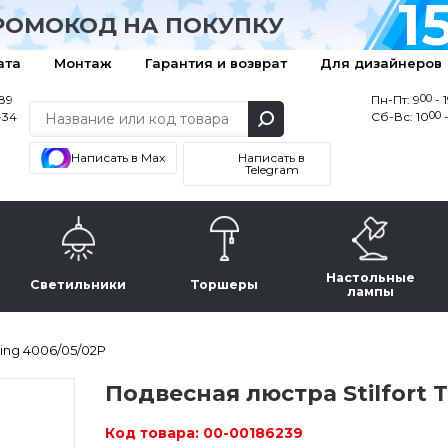
1
РОМОКОД НА ПОКУПКУ
ата
Монтаж
Гарантия и возврат
Для дизайнеров
00
-89
Пн-Пт: 9
- 
00
-34
Сб-Вс: 10
-
Написать в Max
Написать в
Telegram
Настольные
Светильники
Торшеры
лампы
ring 4006/05/02P
Подвесная люстра Stilfort 
Код товара:
00-00186239