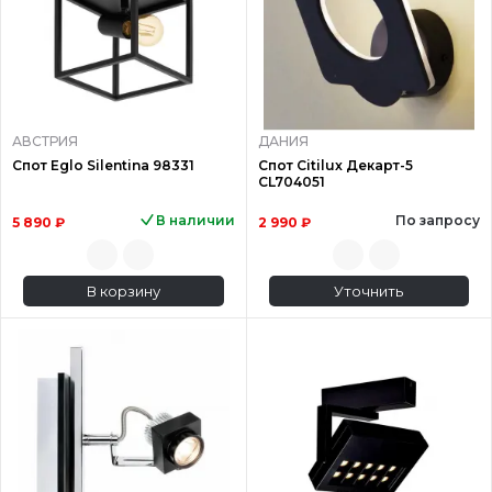
АВСТРИЯ
ДАНИЯ
Спот Eglo Silentina 98331
Спот Citilux Декарт-5
CL704051
В наличии
По запросу
5 890 ₽
2 990 ₽
В корзину
Уточнить