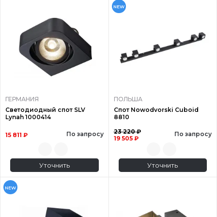
NEW
ГЕРМАНИЯ
ПОЛЬША
Светодиодный спот SLV
Спот Nowodvorski Cuboid
Lynah 1000414
8810
23 220 ₽
По запросу
По запросу
15 811 ₽
19 505 ₽
Уточнить
Уточнить
NEW