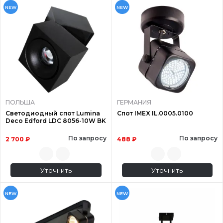
NEW
NEW
ПОЛЬША
ГЕРМАНИЯ
Светодиодный спот Lumina
Спот IMEX IL.0005.0100
Deco Edford LDC 8056-10W BK
По запросу
По запросу
2 700 ₽
488 ₽
Уточнить
Уточнить
NEW
NEW