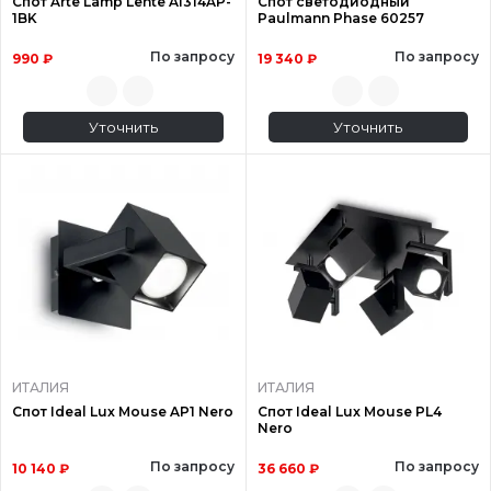
Спот Arte Lamp Lente A1314AP-
Спот светодиодный
1BK
Paulmann Phase 60257
По запросу
По запросу
990 ₽
19 340 ₽
Уточнить
Уточнить
ИТАЛИЯ
ИТАЛИЯ
Спот Ideal Lux Mouse AP1 Nero
Спот Ideal Lux Mouse PL4
Nero
По запросу
По запросу
10 140 ₽
36 660 ₽