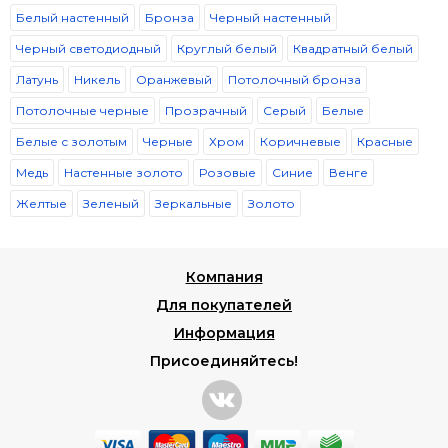
Белый настенный
Бронза
Черный настенный
Черный светодиодный
Круглый белый
Квадратный белый
Латунь
Никель
Оранжевый
Потолочный бронза
Потолочные черные
Прозрачный
Серый
Белые
Белые с золотым
Черные
Хром
Коричневые
Красные
Медь
Настенные золото
Розовые
Синие
Венге
Желтые
Зеленый
Зеркальные
Золото
Компания
Для покупателей
Информация
Присоединяйтесь!