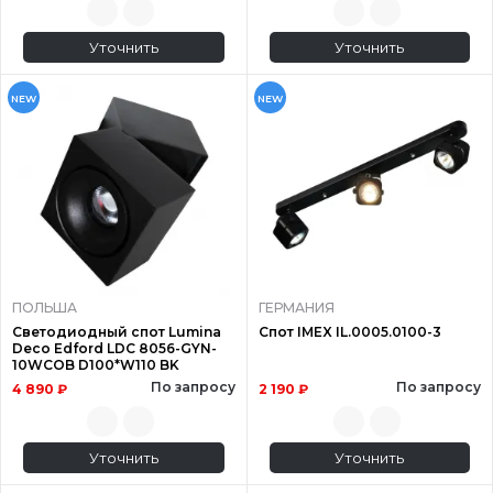
Уточнить
Уточнить
NEW
NEW
ПОЛЬША
ГЕРМАНИЯ
Светодиодный спот Lumina
Спот IMEX IL.0005.0100-3
Deco Edford LDC 8056-GYN-
10WCOB D100*W110 BK
По запросу
По запросу
4 890 ₽
2 190 ₽
Уточнить
Уточнить