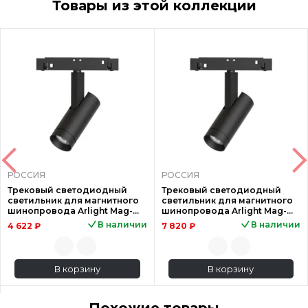
Товары из этой коллекции
РОССИЯ
РОССИЯ
Трековый светодиодный
Трековый светодиодный
светильник для магнитного
светильник для магнитного
шинопровода Arlight Mag-
шинопровода Arlight Mag-
Orient-Spot-R35-6W Day4000
Orient-Spot-R35-6W Day4000
В наличии
В наличии
4 622 ₽
7 820 ₽
0
0
В корзину
В корзину
Похожие товары