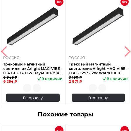
10%
10%
РОССИЯ
РОССИЯ
Трековый магнитный
Трековый магнитный
светильник Arlight MAG-VIBE-
светильник Arlight MAG-VIBE-
FLAT-L293-12W Day4000-MIX
FLAT-L293-12W Warm3000
(BK, 100 deg, 48V, DALI) 04
6 949 ₽
(BK, 100 deg, 48V) 044432
3 190 ₽
В наличии
В наличии
6 254 ₽
2 871 ₽
В корзину
В корзину
Похожие товары
51%
51%