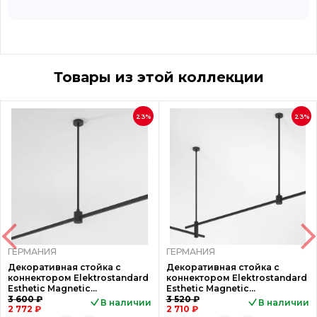
Товары из этой коллекции
23%
23%
ГЕРМАНИЯ
ГЕРМАНИЯ
Декоративная стойка с
Декоративная стойка с
коннектором Elektrostandard
коннектором Elektrostandard
Esthetic Magnetic
Esthetic Magnetic
4690389202285 85153/00
3 600 ₽
4690389202261 85152/00
3 520 ₽
В наличии
В наличии
2 772 ₽
2 710 ₽
a065449
a065448