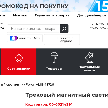
1
РОМОКОД НА ПОКУПКУ
ата
Монтаж
Гарантия и возврат
Для дизайнеров
00
-89
Пн-Пт: 9
- 
00
-34
Сб-Вс: 10
-
Написать в Max
Написать в
Telegram
Настольные
Светильники
Торшеры
лампы
ый светильник Feron AL119 48726
Трековый магнитный светил
Код товара:
00-00214291