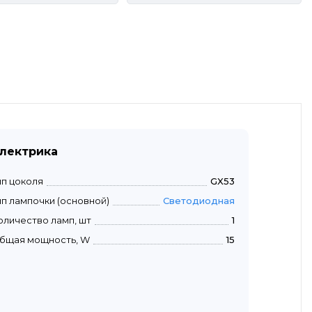
лектрика
ип цоколя
GX53
ип лампочки (основной)
Светодиодная
оличество ламп, шт
1
бщая мощность, W
15