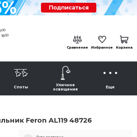
5%
Подписаться
00
19
00
 18
Сравнение
Избранное
Корзина
Уличное
Споты
Еще
освещение
ьник Feron AL119 48726
Дата доставки: