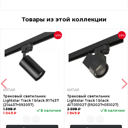
Товары из этой коллекции
25%
25%
КИТАЙ
КИТАЙ
Трековый светильник
Трековый светильник
Lightstar Track 1 black R1T437
Lightstar Track 1 black
(214437+592057)
A1T051027 (592027+051027)
1 398 ₽
2 598 ₽
В наличии
В наличии
1 049 ₽
1 949 ₽