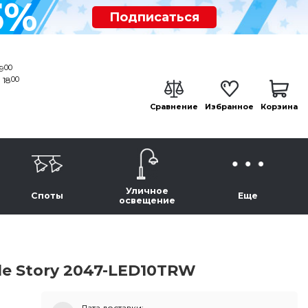
5%
Подписаться
00
19
00
 18
Сравнение
Избранное
Корзина
Уличное
Споты
Еще
освещение
e Story 2047-LED10TRW
Дата доставки: