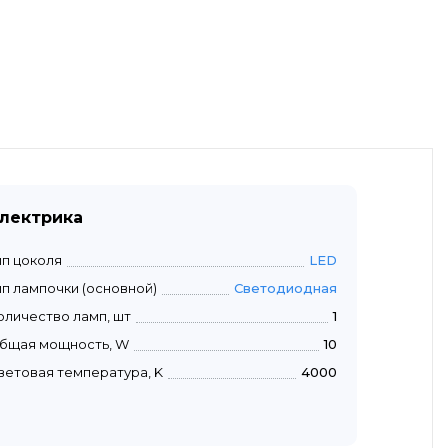
лектрика
ип цоколя
LED
ип лампочки (основной)
Светодиодная
оличество ламп, шт
1
бщая мощность, W
10
ветовая температура, K
4000