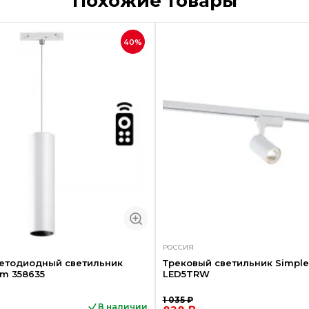
Похожие товары
40%
РОССИЯ
ветодиодный светильник
Трековый светильник Simple 
um 358635
LED5TRW
1 035 ₽
В наличии