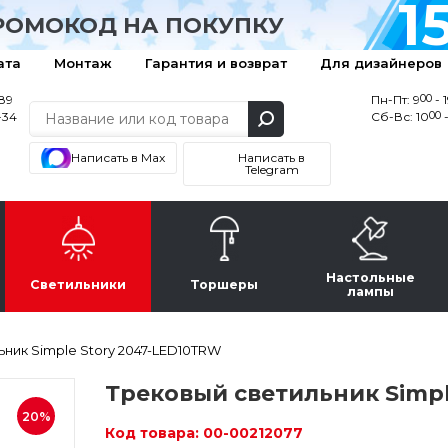
1
РОМОКОД НА ПОКУПКУ
ата
Монтаж
Гарантия и возврат
Для дизайнеров
00
-89
Пн-Пт: 9
- 
00
-34
Сб-Вс: 10
-
Написать в Max
Написать в
Telegram
Настольные
Светильники
Торшеры
лампы
ник Simple Story 2047-LED10TRW
Трековый светильник Simpl
20%
Код товара:
00-00212077