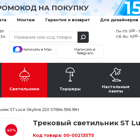
1
РОМОКОД НА ПОКУПКУ
ата
Монтаж
Гарантия и возврат
Для дизайнеров
00
-89
Пн-Пт: 9
- 
00
-34
Сб-Вс: 10
-
Написать в Max
Написать в
Telegram
Настольные
Светильники
Торшеры
лампы
ик ST Luce Skyline 220 ST664.596.18H
Трековый светильник ST Luc
40%
Код товара:
00-00213575