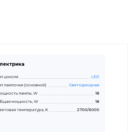
лектрика
ип цоколя
LED
ип лампочки (основной)
Светодиодная
ощность лампы, W
18
бщая мощность, W
18
ветовая температура, K
2700/6000