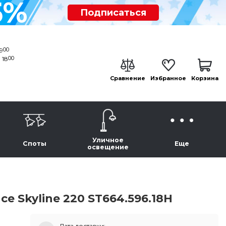
5%
Подписаться
00
19
00
 18
Сравнение
Избранное
Корзина
Уличное
Споты
Еще
освещение
e Skyline 220 ST664.596.18H
Дата доставки: