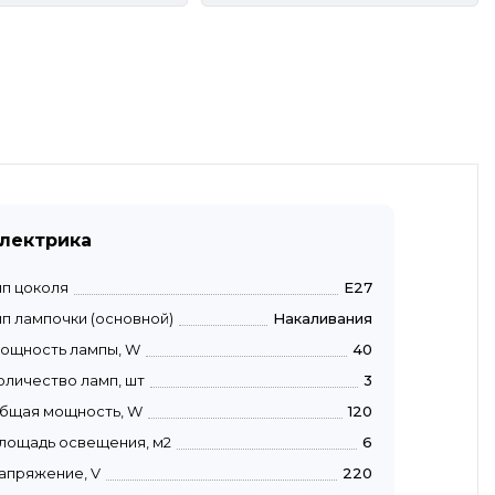
лектрика
ип цоколя
E27
ип лампочки (основной)
Накаливания
ощность лампы, W
40
оличество ламп, шт
3
бщая мощность, W
120
лощадь освещения, м2
6
апряжение, V
220