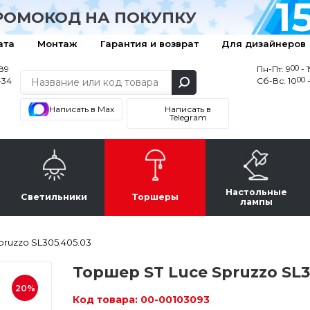
1
РОМОКОД НА ПОКУПКУ
ата
Монтаж
Гарантия и возврат
Для дизайнеров
00
-89
Пн-Пт: 9
- 
00
-34
Сб-Вс: 10
-
Написать в Max
Написать в
Telegram
Настольные
Светильники
Торшеры
лампы
pruzzo SL305.405.03
Торшер ST Luce Spruzzo SL3
20%
Код товара:
00-00103093