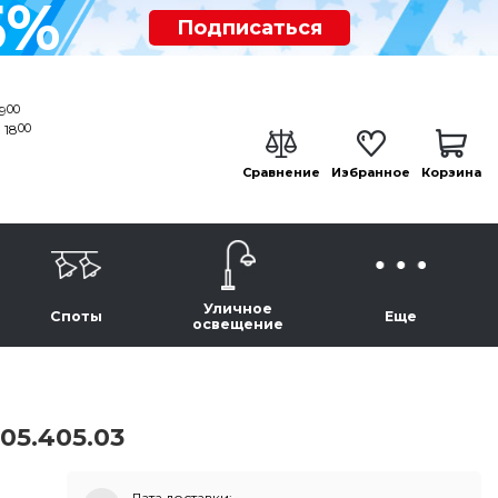
5%
Подписаться
00
19
00
 18
Сравнение
Избранное
Корзина
Уличное
Споты
Еще
освещение
05.405.03
Дата доставки: