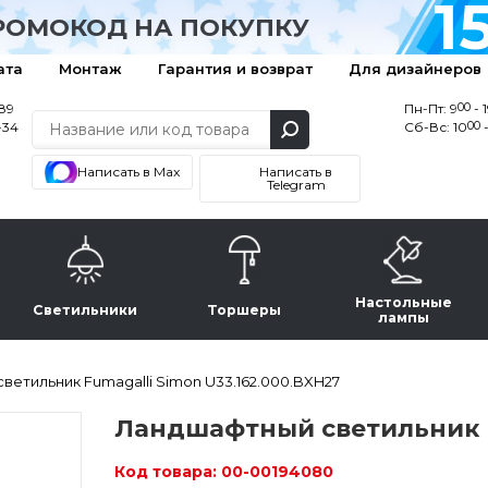
1
РОМОКОД НА ПОКУПКУ
ата
Монтаж
Гарантия и возврат
Для дизайнеров
00
-89
Пн-Пт: 9
- 
00
-34
Сб-Вс: 10
-
Написать в Max
Написать в
Telegram
Настольные
Светильники
Торшеры
лампы
етильник Fumagalli Simon U33.162.000.BXH27
Ландшафтный светильник Fu
Код товара:
00-00194080