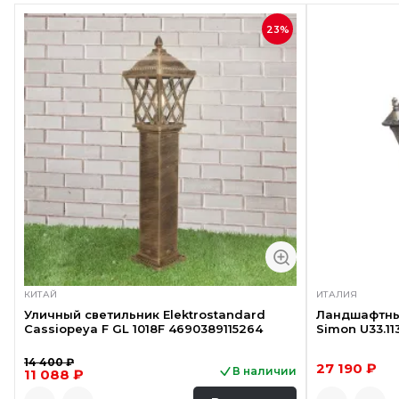
23%
КИТАЙ
ИТАЛИЯ
Уличный светильник Elektrostandard
Ландшафтный
Cassiopeya F GL 1018F 4690389115264
Simon U33.11
14 400 ₽
27 190 ₽
В наличии
11 088 ₽