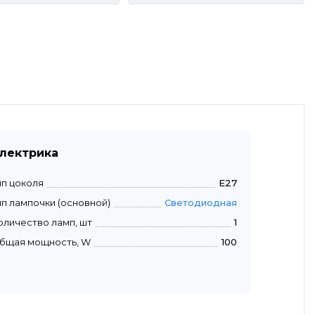
лектрика
ип цоколя
E27
ип лампочки (основной)
Светодиодная
оличество ламп, шт
1
бщая мощность, W
100