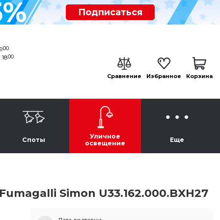
5%
Подписаться
00
19
00
 18
Сравнение
Избранное
Корзина
Уличное
Споты
Еще
освещение
magalli Simon U33.162.000.BXH27
Дата доставки: