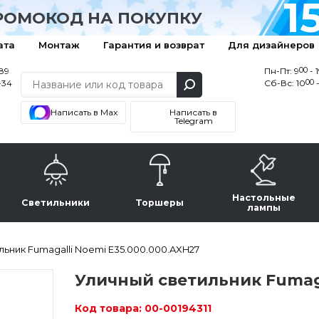
1
РОМОКОД НА ПОКУПКУ
ата
Монтаж
Гарантия и возврат
Для дизайнеров
00
-89
Пн-Пт: 9
- 
00
-34
Сб-Вс: 10
-
Написать в Max
Написать в
Telegram
Настольные
Светильники
Торшеры
лампы
ьник Fumagalli Noemi E35.000.000.AXH27
Уличный светильник Fumaga
Код товара:
00-00194311