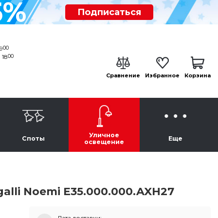
5%
Подписаться
00
19
00
 18
Сравнение
Избранное
Корзина
Уличное
Споты
Еще
освещение
lli Noemi E35.000.000.AXH27
Дата доставки: