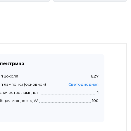
лектрика
ип цоколя
E27
ип лампочки (основной)
Светодиодная
оличество ламп, шт
1
бщая мощность, W
100