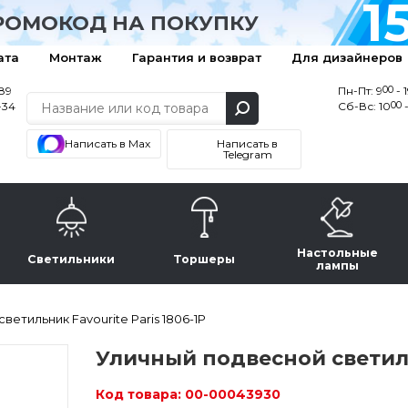
1
РОМОКОД НА ПОКУПКУ
ата
Монтаж
Гарантия и возврат
Для дизайнеров
00
-89
Пн-Пт: 9
- 
00
-34
Сб-Вс: 10
-
Написать в Max
Написать в
Telegram
Настольные
Светильники
Торшеры
лампы
етильник Favourite Paris 1806-1P
Уличный подвесной светильн
Код товара:
00-00043930