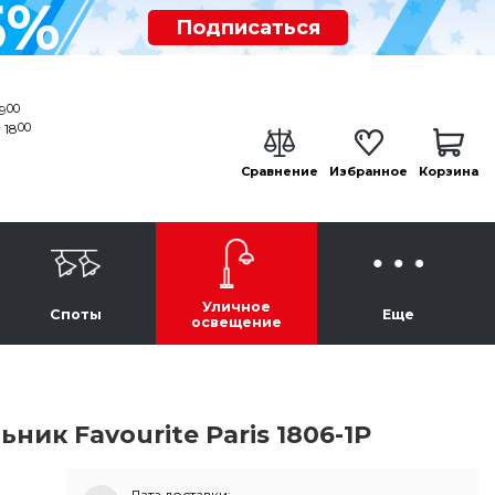
5%
Подписаться
00
19
00
 18
Сравнение
Избранное
Корзина
Уличное
Споты
Еще
освещение
ик Favourite Paris 1806-1P
Дата доставки: