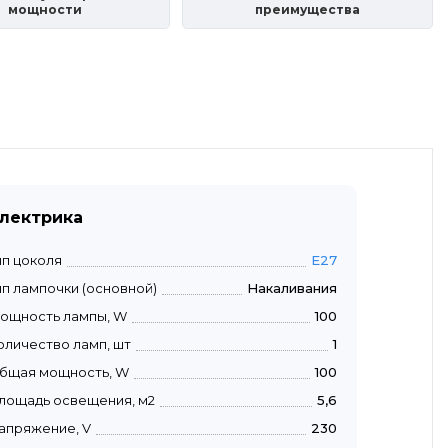
мощности
преимущества
лектрика
ип цоколя
E27
ип лампочки (основной)
Накаливания
ощность лампы, W
100
оличество ламп, шт
1
бщая мощность, W
100
лощадь освещения, м2
5,6
апряжение, V
230