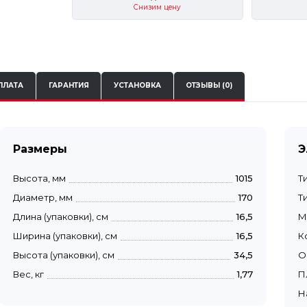
Снизим цену
ПЛАТА
ГАРАНТИЯ
УСТАНОВКА
ОТЗЫВЫ (0)
Размеры
Э
Высота, мм
1015
Т
Диаметр, мм
170
Т
Длина (упаковки), см
16,5
М
Ширина (упаковки), см
16,5
К
Высота (упаковки), см
34,5
О
Вес, кг
1,77
П
Н