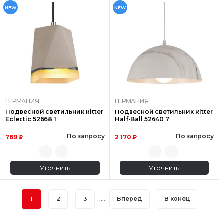
NEW
NEW
ГЕРМАНИЯ
ГЕРМАНИЯ
Подвесной светильник Ritter
Подвесной светильник Ritter
Eclectic 52668 1
Half-Ball 52640 7
По запросу
По запросу
769 ₽
2 170 ₽
Уточнить
Уточнить
1
2
3
....
Вперед
В конец