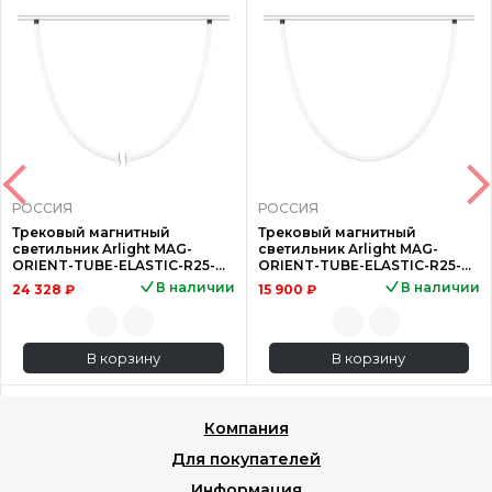
РОССИЯ
РОССИЯ
Трековый магнитный
Трековый магнитный
светильник Arlight MAG-
светильник Arlight MAG-
ORIENT-TUBE-ELASTIC-R25-
ORIENT-TUBE-ELASTIC-R25-
L5000-70W Day4000 (BK, 360
L2500-35W Warm3000 (BK,
В наличии
В наличии
24 328 ₽
15 900 ₽
deg, 48
360 deg, 4
В корзину
В корзину
Компания
Для покупателей
Информация