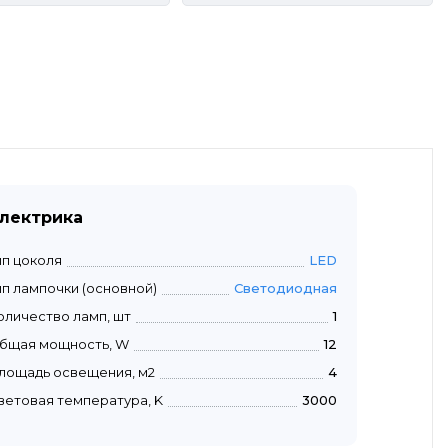
лектрика
ип цоколя
LED
ип лампочки (основной)
Светодиодная
оличество ламп, шт
1
бщая мощность, W
12
лощадь освещения, м2
4
ветовая температура, K
3000