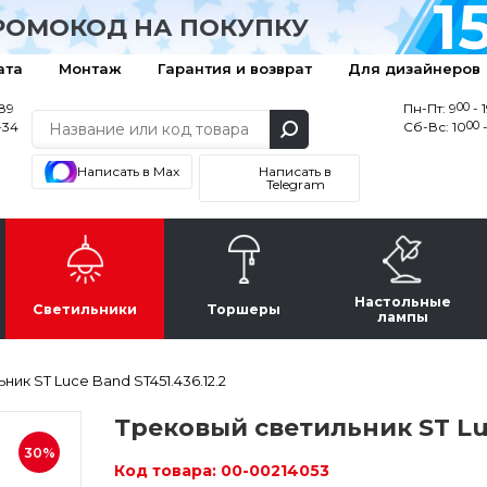
1
РОМОКОД НА ПОКУПКУ
ата
Монтаж
Гарантия и возврат
Для дизайнеров
00
-89
Пн-Пт: 9
- 
00
-34
Сб-Вс: 10
-
Написать в Max
Написать в
Telegram
Настольные
Светильники
Торшеры
лампы
ик ST Luce Band ST451.436.12.2
Трековый светильник ST Luc
30%
Код товара:
00-00214053