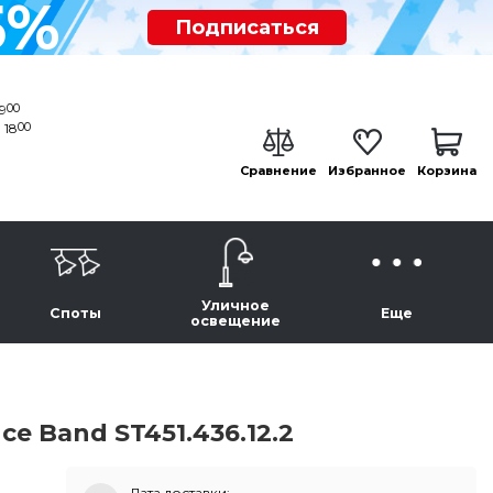
5%
Подписаться
00
19
00
 18
Сравнение
Избранное
Корзина
Уличное
Споты
Еще
освещение
e Band ST451.436.12.2
Дата доставки: