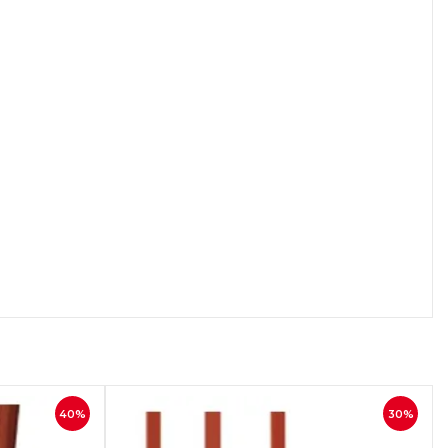
осмотр
40%
30%