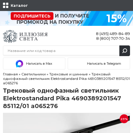
Каталог
15%
И ПОЛУЧИТЕ
ПОДПИШИТЕСЬ
ПРОМОКОД НА ПОКУПКУ
8 (495) 489-84-89
8 (800) 707-70-34
Написать в Max
Написать в Telegram
Главная
»
Светильники
»
Трековые и шинные
»
Трековый
однофазный светильник Elektrostandard Pika 4690389201547 85112/01
a065276
Трековый однофазный светильник
Elektrostandard Pika 4690389201547
85112/01 a065276
23%