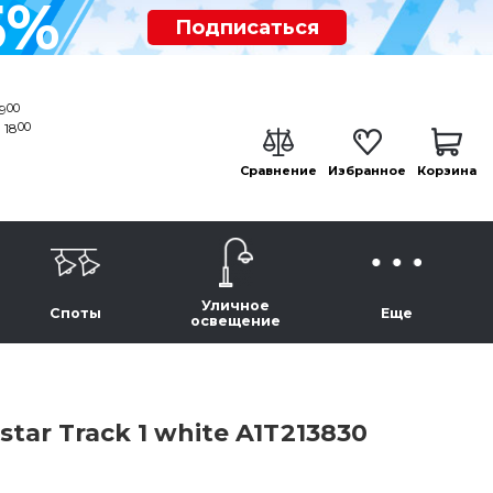
5%
Подписаться
00
19
00
 18
Сравнение
Избранное
Корзина
Уличное
Споты
Еще
освещение
tar Track 1 white A1T213830