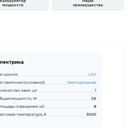
Калькулятор
Наши
мощности
преимущества
лектрика
ип цоколя
LED
ип лампочки (основной)
Светодиодная
оличество ламп, шт
1
бщая мощность, W
26
лощадь освещения, м2
8
ветовая температура, K
3000