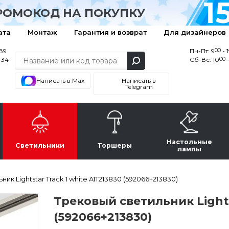
1
РОМОКОД НА ПОКУПКУ
ата
Монтаж
Гарантия и возврат
Для дизайнеров
00
-89
Пн-Пт: 9
- 
00
-34
Сб-Вс: 10
-
Написать в Max
Написать в
Telegram
Настольные
Светильники
Торшеры
лампы
ик Lightstar Track 1 white A1T213830 (592066+213830)
Трековый светильник Lights
(592066+213830)