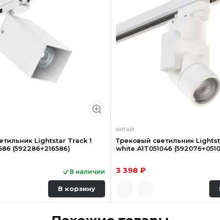
КИТАЙ
тильник Lightstar Track 1
Трековый светильник Lightsta
586 (592286+216586)
white A1T051046 (592076+051
3 398 ₽
В наличии
В корзину