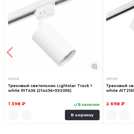
КИТАЙ
КИТАЙ
Трековый светильник Lightstar Track 1
Трековый све
white R1T436 (214436+592056)
white A1T216
1 398 ₽
2 698 ₽
В наличии
В корзину