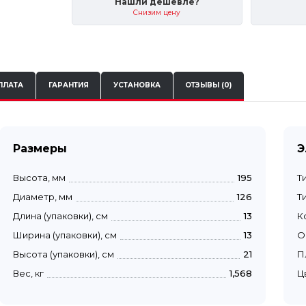
Нашли дешевле?
Снизим цену
ПЛАТА
ГАРАНТИЯ
УСТАНОВКА
ОТЗЫВЫ (0)
Размеры
Э
Высота, мм
195
Т
Диаметр, мм
126
Т
Длина (упаковки), см
13
К
Ширина (упаковки), см
13
О
Высота (упаковки), см
21
П
Вес, кг
1,568
Ц