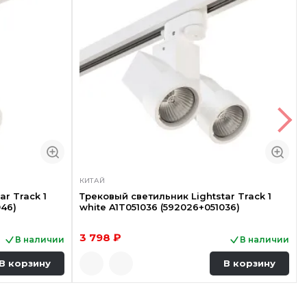
КИТАЙ
r Track 1
Трековый светильник Lightstar Track 1
046)
white A1T051036 (592026+051036)
3 798 ₽
В наличии
В наличии
В корзину
В корзину