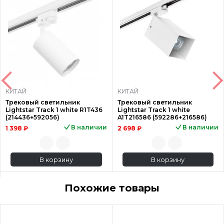
КИТАЙ
КИТАЙ
Трековый светильник
Трековый светильник
Lightstar Track 1 white R1T436
Lightstar Track 1 white
(214436+592056)
A1T216586 (592286+216586)
В наличии
В наличии
1 398 ₽
2 698 ₽
В корзину
В корзину
Похожие товары