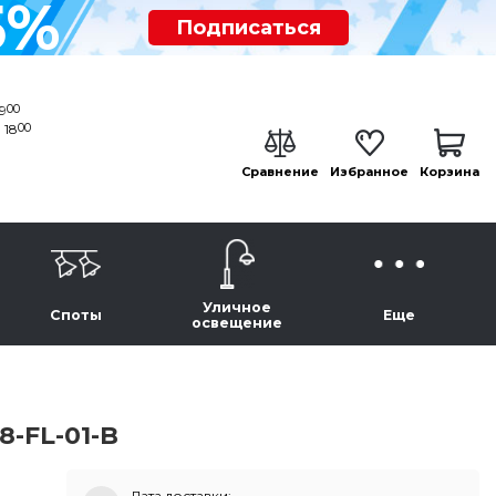
5%
Подписаться
00
19
00
 18
Сравнение
Избранное
Корзина
Уличное
Споты
Еще
освещение
8-FL-01-B
Дата доставки: