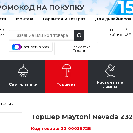
1
РОМОКОД НА ПОКУПКУ
ата
Монтаж
Гарантия и возврат
Для дизайнеров
00
-89
Пн-Пт: 9
- 
00
-34
Сб-Вс: 10
-
Написать в Max
Написать в
Telegram
Настольные
Светильники
Торшеры
лампы
L-01-B
Торшер Maytoni Nevada Z32
Код товара:
00-00035728