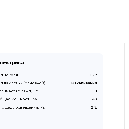
лектрика
ип цоколя
E27
ип лампочки (основной)
Накаливания
оличество ламп, шт
1
бщая мощность, W
40
лощадь освещения, м2
2,2