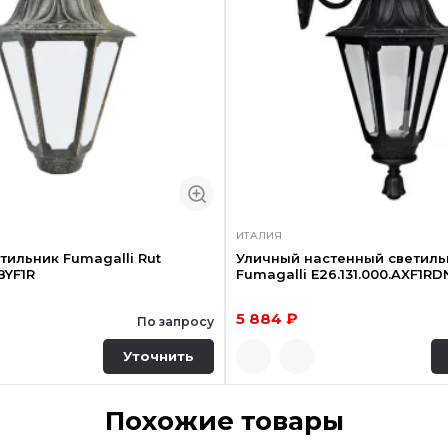
ИТАЛИЯ
тильник Fumagalli Rut
Уличный настенный светиль
BYF1R
Fumagalli E26.131.000.AXF1RD
5 884 ₽
По запросу
Уточнить
Похожие товары