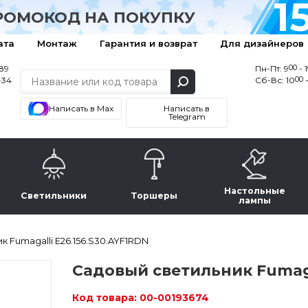
1
РОМОКОД НА ПОКУПКУ
ата
Монтаж
Гарантия и возврат
Для дизайнеров
00
-89
Пн-Пт: 9
- 
00
-34
Сб-Вс: 10
-
Написать в Max
Написать в
Telegram
Настольные
Светильники
Торшеры
лампы
 Fumagalli E26.156.S30.AYF1RDN
Садовый светильник Fumaga
Код товара:
00-00193674