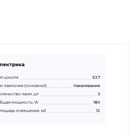
лектрика
ип цоколя
E27
ип лампочки (основной)
Накаливания
оличество ламп, шт
3
бщая мощность, W
180
лощадь освещения, м2
12