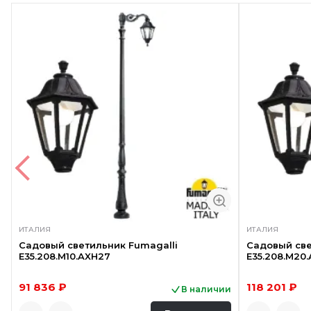
ИТАЛИЯ
ИТАЛИЯ
Садовый светильник Fumagalli
Садовый све
E35.208.M10.AXH27
E35.208.M20
91 836 ₽
118 201 ₽
В наличии