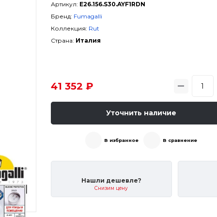
Артикул:
E26.156.S30.AYF1RDN
Бренд:
Fumagalli
Коллекция:
Rut
Страна:
Италия
41 352 ₽
Уточнить наличие
В избранное
В сравнение
Нашли дешевле?
Снизим цену