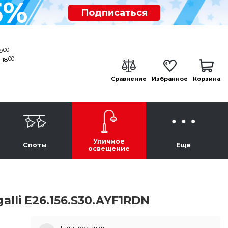
5%
Подписаться
00
19
00
 18
Сравнение
Избранное
Корзина
Уличное
Споты
Еще
освещение
lli E26.156.S30.AYF1RDN
Дата доставки: