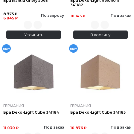
Бра Mantra Ghery 5063
Бра Deko-Light Relono II
341182
8 775 ₽
По запросу
Под заказ
10 145 ₽
6 845 ₽
Уточнить
В корзину
NEW
NEW
ГЕРМАНИЯ
ГЕРМАНИЯ
Бра Deko-Light Cube 341184
Бра Deko-Light Cube 341185
Под заказ
Под заказ
11 030 ₽
10 876 ₽