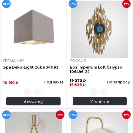
NEW
NEW
17%
ГЕРМАНИЯ
РОССИЯ
Бра Deko-Light Cube 341183
Бра Imperium Loft Calypso
106496-22
19 070 ₽
Под заказ
По запросу
10 910 ₽
15 828 ₽
В корзину
Уточнить
NEW
17%
NEW
17%