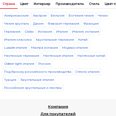
Страна
Цвет
Интерьер
Производитель
Стиль
Цвет 
Американские
Австрия
Бельгия
Богемия чехия
Чехии
Чехия хрусталь
Дания
Фаворит германия
Франция
Германия
Globo
Испания
Италия
Италия, испания
Италия классика
Хрустальные германия
Китай
Lussole италия
Мантра испания
Модерн италия
Настенные германия
Настенные италия
Настенные китай
Odeon light италия
Россия
Под бронзу российского производства
Стекло италия
Турция
Хрустальные италия
Российские хрустальные и люстры
Компания
Для покупателей