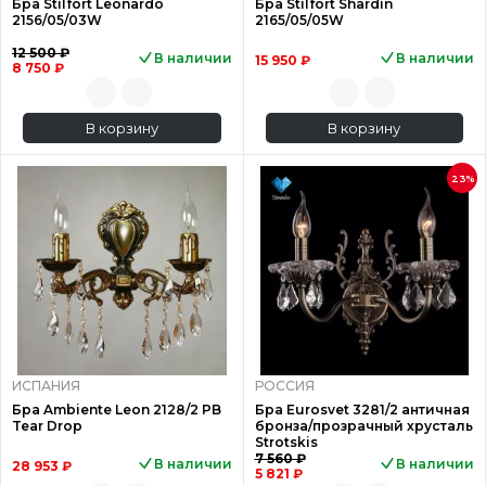
Бра Stilfort Leonardo
Бра Stilfort Shardin
2156/05/03W
2165/05/05W
12 500 ₽
В наличии
В наличии
15 950 ₽
8 750 ₽
В корзину
В корзину
23%
ИСПАНИЯ
РОССИЯ
Бра Ambiente Leon 2128/2 PB
Бра Eurosvet 3281/2 античная
Tear Drop
бронза/прозрачный хрусталь
Strotskis
7 560 ₽
В наличии
В наличии
28 953 ₽
5 821 ₽