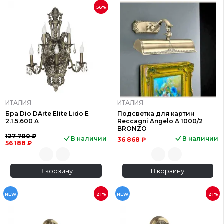
56%
ИТАЛИЯ
ИТАЛИЯ
Бра Dio DArte Elite Lido E
Подсветка для картин
2.1.5.600 A
Reccagni Angelo A 1000/2
BRONZO
127 700 ₽
В наличии
В наличии
36 868 ₽
56 188 ₽
В корзину
В корзину
NEW
21%
NEW
21%