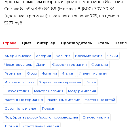
Бронза - поможем выбрать и купить в магазине «Иллюзия
Света»: 8 (495) 489-84-89 (Москва), 8 (800) 707-70-34
(доставка в регионы); в каталоге товаров: 765, по цене от
5277 руб.
Страна
Цвет
Интерьер
Производитель
Стиль
Цвет 
Американские
Австрия
Бельгия
Богемия чехия
Чехии
Чехия хрусталь
Дания
Фаворит германия
Франция
Германия
Globo
Испания
Италия
Италия, испания
Италия классика
Хрустальные германия
Китай
Lussole италия
Мантра испания
Модерн италия
Настенные германия
Настенные италия
Настенные китай
Odeon light италия
Россия
Под бронзу российского производства
Стекло италия
Турция
Хрустальные италия