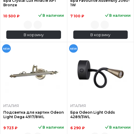
Бра Crystal Lux Miracle AP1
Бра Favourite Assembly 2060-
Bronze
1W
В наличии
В наличии
10 500 ₽
7 100 ₽
В корзину
В корзину
NEW
NEW
ИТАЛИЯ
ИТАЛИЯ
Подсветка для картин Odeon
Бра Odeon Light Odds
Light Dega 4917/8WL
4289/3WL
В наличии
В наличии
9 723 ₽
6 290 ₽