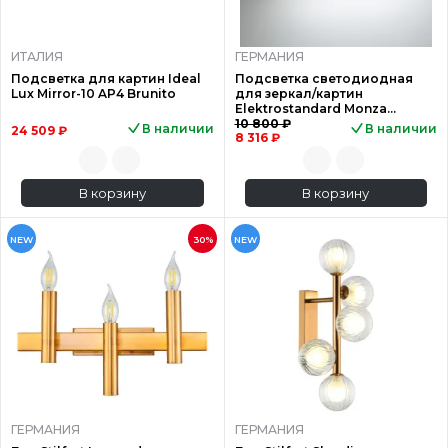
ИТАЛИЯ
ГЕРМАНИЯ
Подсветка для картин Ideal
Подсветка светодиодная
Lux Mirror-10 AP4 Brunito
для зеркал/картин
Elektrostandard Monza
40128/LED бронза a064138
10 800 ₽
В наличии
В наличии
24 509 ₽
8 316 ₽
В корзину
В корзину
NEW
30%
NEW
ГЕРМАНИЯ
ГЕРМАНИЯ