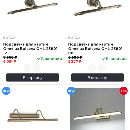
КИТАЙ
КИТАЙ
Подсветка для картин
Подсветка для картин
Omnilux Bolsena OML-23801-
Omnilux Bolsena OML-23801-
12
08
7 660 ₽
6 680 ₽
В наличии
В наличии
6 051 ₽
5 277 ₽
В корзину
В корзину
NEW
NEW
23%