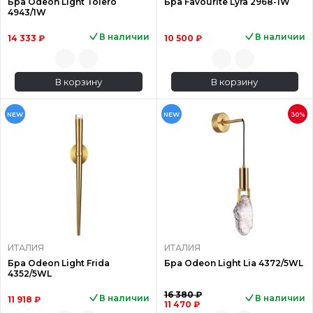
Бра Odeon Light Tolero
Бра Favourite Lyra 2968-1W
4943/1W
В наличии
В наличии
14 333 ₽
10 500 ₽
В корзину
В корзину
NEW
NEW
30%
ИТАЛИЯ
ИТАЛИЯ
Бра Odeon Light Frida
Бра Odeon Light Lia 4372/5WL
4352/5WL
16 380 ₽
В наличии
В наличии
11 918 ₽
11 470 ₽