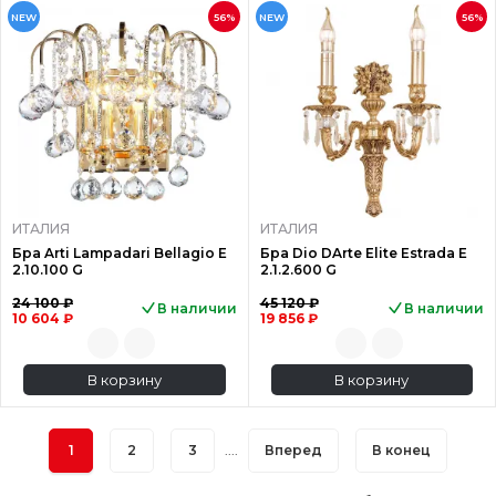
NEW
56%
NEW
56%
ИТАЛИЯ
ИТАЛИЯ
Бра Arti Lampadari Bellagio E
Бра Dio DArte Elite Estrada E
2.10.100 G
2.1.2.600 G
24 100 ₽
45 120 ₽
В наличии
В наличии
10 604 ₽
19 856 ₽
В корзину
В корзину
1
2
3
....
Вперед
В конец