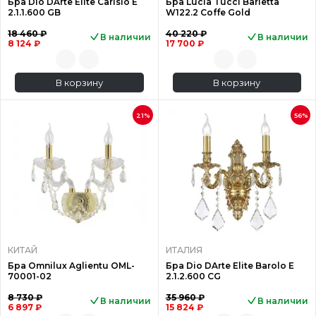
Бра Dio DArte Elite Carisio E
Бра Lucia Tucci Barletta
2.1.1.600 GB
W122.2 Coffe Gold
18 460 ₽
40 220 ₽
В наличии
В наличии
8 124 ₽
17 700 ₽
В корзину
В корзину
21%
56%
КИТАЙ
ИТАЛИЯ
Бра Omnilux Aglientu OML-
Бра Dio DArte Elite Barolo E
70001-02
2.1.2.600 CG
8 730 ₽
35 960 ₽
В наличии
В наличии
6 897 ₽
15 824 ₽