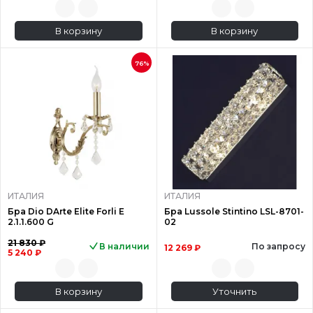
В корзину
В корзину
76%
ИТАЛИЯ
ИТАЛИЯ
Бра Dio DArte Elite Forli E
Бра Lussole Stintino LSL-8701-
2.1.1.600 G
02
21 830 ₽
В наличии
По запросу
12 269 ₽
5 240 ₽
В корзину
Уточнить