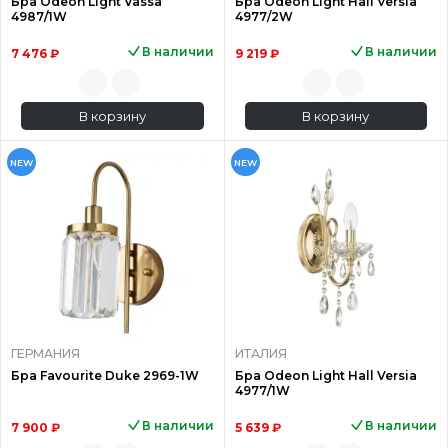
Бра Odeon Light Vassa
Бра Odeon Light Hall Versia
4987/1W
4977/2W
В наличии
В наличии
7 476 ₽
9 219 ₽
В корзину
В корзину
NEW
NEW
ГЕРМАНИЯ
ИТАЛИЯ
Бра Favourite Duke 2969-1W
Бра Odeon Light Hall Versia
4977/1W
В наличии
В наличии
7 900 ₽
5 639 ₽