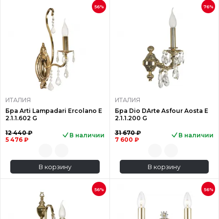
56%
76%
ИТАЛИЯ
ИТАЛИЯ
Бра Arti Lampadari Ercolano E
Бра Dio DArte Asfour Aosta E
2.1.1.602 G
2.1.1.200 G
12 440 ₽
31 670 ₽
В наличии
В наличии
5 476 ₽
7 600 ₽
В корзину
В корзину
56%
56%