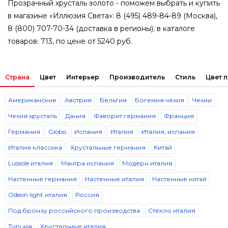
Прозрачный хрусталь золото - поможем выбрать и купить
в магазине «Иллюзия Света»: 8 (495) 489-84-89 (Москва),
8 (800) 707-70-34 (доставка в регионы); в каталоге
товаров: 713, по цене от 5240 руб.
Страна
Цвет
Интерьер
Производитель
Стиль
Цвет 
Американские
Австрия
Бельгия
Богемия чехия
Чехии
Чехия хрусталь
Дания
Фаворит германия
Франция
Германия
Globo
Испания
Италия
Италия, испания
Италия классика
Хрустальные германия
Китай
Lussole италия
Мантра испания
Модерн италия
Настенные германия
Настенные италия
Настенные китай
Odeon light италия
Россия
Под бронзу российского производства
Стекло италия
Турция
Хрустальные италия