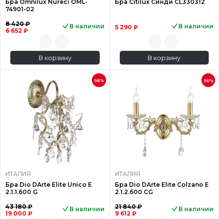
Бра Omnilux Nureci OML-
Бра Citilux Синди CL330312
74901-02
8 420 ₽
В наличии
В наличии
5 290 ₽
6 652 ₽
В корзину
В корзину
56%
56%
ИТАЛИЯ
ИТАЛИЯ
Бра Dio DArte Elite Unico E
Бра Dio DArte Elite Colzano E
2.1.1.600 G
2.1.2.600 CG
43 180 ₽
21 840 ₽
В наличии
В наличии
19 000 ₽
9 612 ₽