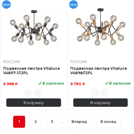
NEW
NEW
РОССИЯ
РОССИЯ
Подвесная люстра Vitaluce
Подвесная люстра Vitaluce
V4897-1/12PL
V4898/12PL
В наличии
В наличии
6 998 ₽
9 780 ₽
В корзину
В корзину
1
2
3
....
Вперед
В конец