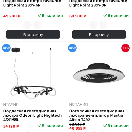
Подвесная люстра Favourite
Подвесная люстра Favourite
Light Point 2997-6P
Light Point 2997-9P
В наличии
В наличии
49 200 ₽
68 500 ₽
В корзину
В корзину
NEW
NEW
22%
ИТАЛИЯ
ИСПАНИЯ
Подвесная светодиодная
Потолочная светодиодная
люстра Odeon Light Hightech
люстра-вентилятор Mantra
4391/55L
Alisio 7492
62 635 ₽
В наличии
В наличии
54 128 ₽
48 855 ₽