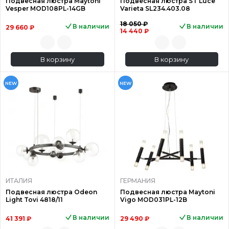
Подвесная люстра Maytoni
Подвесная люстра ST Luce
Vesper MOD108PL-14GB
Varieta SL234.403.08
18 050 ₽
В наличии
В наличии
29 660 ₽
14 440 ₽
В корзину
В корзину
NEW
NEW
ИТАЛИЯ
ГЕРМАНИЯ
Подвесная люстра Odeon
Подвесная люстра Maytoni
Light Tovi 4818/11
Vigo MOD031PL-12B
В наличии
В наличии
41 391 ₽
29 490 ₽