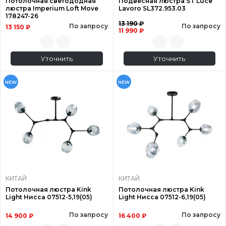
Потолочная светододная
Подвесная люстра ST Luce
люстра Imperium Loft Move
Lavoro SL372.953.03
178247-26
13 190 ₽
По запросу
По запросу
13 150 ₽
11 990 ₽
Уточнить
Уточнить
NEW
NEW
КИТАЙ
КИТАЙ
Потолочная люстра Kink
Потолочная люстра Kink
Light Нисса 07512-5,19(05)
Light Нисса 07512-6,19(05)
По запросу
По запросу
14 900 ₽
16 400 ₽