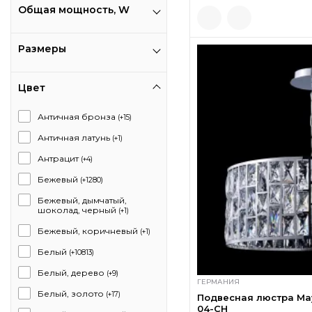
Общая мощность, W
Размеры
Цвет
Античная бронза
(+15)
Античная латунь
(+1)
Антрацит
(+4)
Бежевый
(+1280)
Бежевый, дымчатый,
шоколад, черный
(+1)
Бежевый, коричневый
(+1)
Белый
(+10813)
Белый, дерево
(+9)
ГЕРМАНИЯ
Белый, золото
(+17)
Подвесная люстра May
04-CH