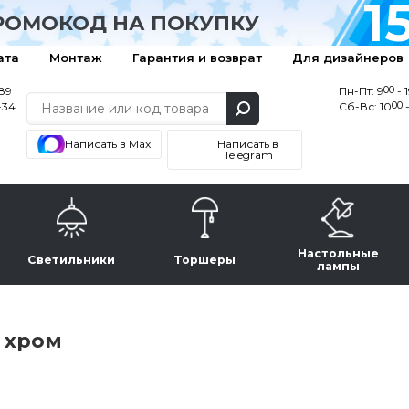
1
РОМОКОД НА ПОКУПКУ
ата
Монтаж
Гарантия и возврат
Для дизайнеров
00
-89
Пн-Пт: 9
- 
00
-34
Сб-Вс: 10
-
Написать в Max
Написать в
Telegram
Настольные
Светильники
Торшеры
лампы
 хром