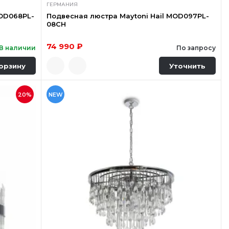
ГЕРМАНИЯ
MOD068PL-
Подвесная люстра Maytoni Hail MOD097PL-
08CH
74 990 ₽
В наличии
По запросу
орзину
Уточнить
20%
NEW