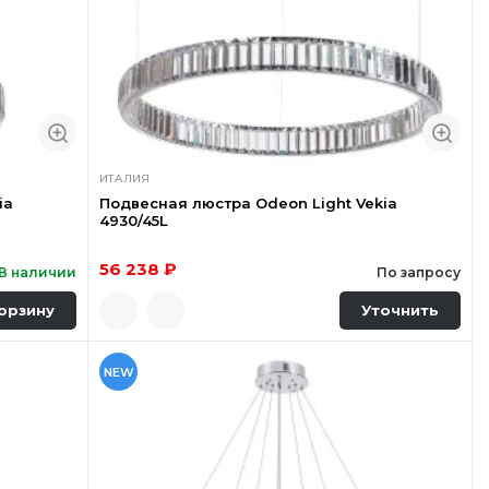
ИТАЛИЯ
ia
Подвесная люстра Odeon Light Vekia
4930/45L
56 238 ₽
В наличии
По запросу
орзину
Уточнить
NEW