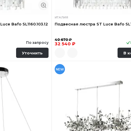
ИТАЛИЯ
uce Bafo SL1160.103.12
Подвесная люстра ST Luce Bafo SL11
40 670 ₽
По запросу
32 540 ₽
Уточнить
В к
NEW