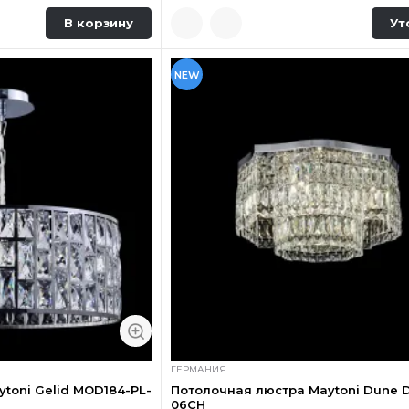
В корзину
Ут
NEW
ГЕРМАНИЯ
toni Gelid MOD184-PL-
Потолочная люстра Maytoni Dune 
06CH