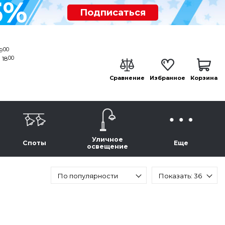
5%
Подписаться
00
19
00
 18
Сравнение
Избранное
Корзина
Уличное
Споты
Еще
освещение
По популярности
Показать: 36