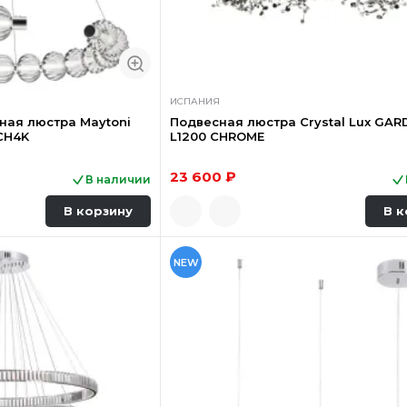
ИСПАНИЯ
ная люстра Maytoni
Подвесная люстра Crystal Lux GAR
CH4K
L1200 CHROME
23 600 ₽
В наличии
В корзину
В к
NEW