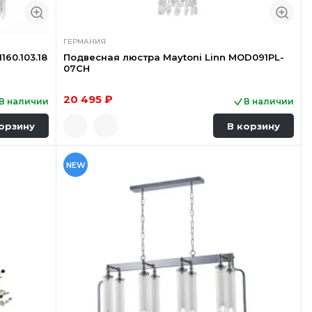
ГЕРМАНИЯ
60.103.18
Подвесная люстра Maytoni Linn MOD091PL-
07CH
20 495 ₽
В наличии
В наличии
орзину
В корзину
NEW