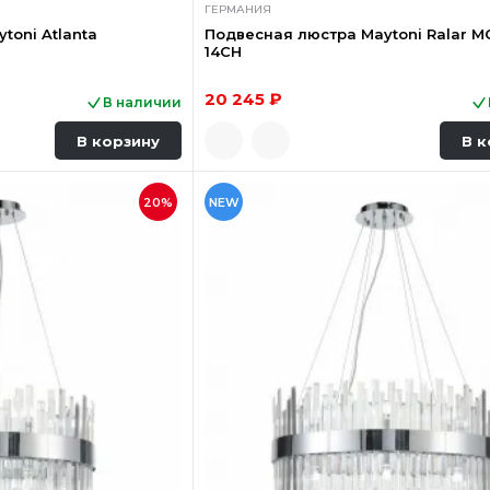
ГЕРМАНИЯ
toni Atlanta
Подвесная люстра Maytoni Ralar 
14CH
20 245 ₽
В наличии
В корзину
В к
20%
NEW