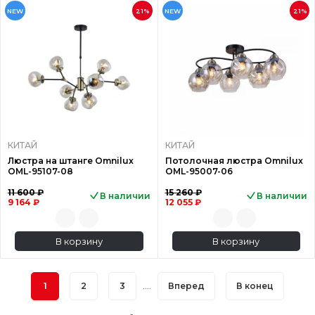
NEW
21%
NEW
21%
КИТАЙ
КИТАЙ
Люстра на штанге Omnilux
Потолочная люстра Omnilux
OML-95107-08
OML-95007-06
11 600 ₽
15 260 ₽
В наличии
В наличии
9 164 ₽
12 055 ₽
В корзину
В корзину
1
2
3
....
Вперед
В конец